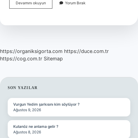
Nemrut
Devamını okuyun
Yorum Bırak
Dağı
Bitlis
Mi
Adıyaman
Mı
https://organiksigorta.com
https://duce.com.tr
https://cog.com.tr
Sitemap
SIDEBAR
SON YAZILAR
Vurgun Yedim şarkısını kim söylüyor ?
Ağustos 9, 2026
Kutanöz ne anlama gelir ?
Ağustos 8, 2026