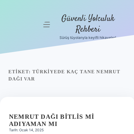
Güvenli Yolculuk
menüyü
Rehberi
aç
Sürüş tüyolarıyla keyifli hikayeler!
Anasayfa
Gizlilik
Politikası
ETIKET:
TÜRKIYEDE KAÇ TANE NEMRUT
Yasal Uyarı
DAĞI VAR
Hakkımızda
NEMRUT DAĞI BITLIS MI
ADIYAMAN MI
Tarih: Ocak 14, 2025