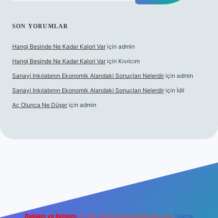
SON YORUMLAR
Hangi Besinde Ne Kadar Kalori Var
için
admin
Hangi Besinde Ne Kadar Kalori Var
için
Kıvılcım
Sanayi Inkılabının Ekonomik Alandaki Sonuçları Nelerdir
için
admin
Sanayi Inkılabının Ekonomik Alandaki Sonuçları Nelerdir
için
İdil
Aç Olunca Ne Düşer
için
admin
bet resmi sitesi
tulipbetgiris.org
Reklam ve İletişim:
E-mail:
backlinkpaneli@gmail.com
Teams: