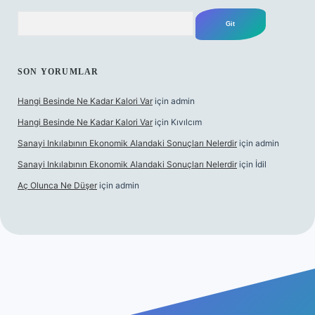
Arama
SON YORUMLAR
Hangi Besinde Ne Kadar Kalori Var
için
admin
Hangi Besinde Ne Kadar Kalori Var
için
Kıvılcım
Sanayi Inkılabının Ekonomik Alandaki Sonuçları Nelerdir
için
admin
Sanayi Inkılabının Ekonomik Alandaki Sonuçları Nelerdir
için
İdil
Aç Olunca Ne Düşer
için
admin
bet resmi sitesi
tulipbetgiris.org