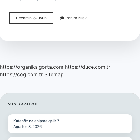
Kömür
Devamını okuyun
Yorum Bırak
Ve
Çelik
Birliği
Zaman
Içerisinde
Üye
Sayısını
Arttırarak
https://organiksigorta.com
https://duce.com.tr
Günümüze
https://cog.com.tr
Sitemap
Hangi
Birlikteliğe
Dönüşmüştür
SIDEBAR
SON YAZILAR
Kutanöz ne anlama gelir ?
Ağustos 8, 2026