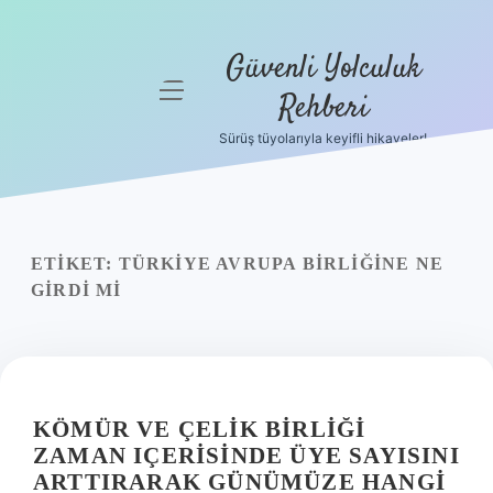
Güvenli Yolculuk
menüyü
Rehberi
aç
Sürüş tüyolarıyla keyifli hikayeler!
Anasayfa
Gizlilik
Politikası
ETIKET:
TÜRKIYE AVRUPA BIRLIĞINE NE
Yasal Uyarı
GIRDI MI
Hakkımızda
KÖMÜR VE ÇELIK BIRLIĞI
ZAMAN IÇERISINDE ÜYE SAYISINI
ARTTIRARAK GÜNÜMÜZE HANGI