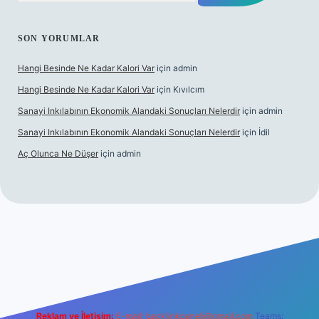
SON YORUMLAR
Hangi Besinde Ne Kadar Kalori Var
için
admin
Hangi Besinde Ne Kadar Kalori Var
için
Kıvılcım
Sanayi Inkılabının Ekonomik Alandaki Sonuçları Nelerdir
için
admin
Sanayi Inkılabının Ekonomik Alandaki Sonuçları Nelerdir
için
İdil
Aç Olunca Ne Düşer
için
admin
bet resmi sitesi
tulipbetgiris.org
Reklam ve İletişim:
E-mail:
backlinkpaneli@gmail.com
Teams: