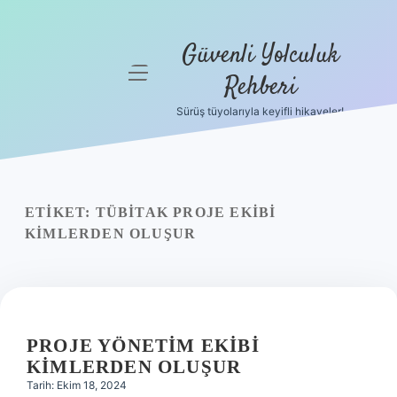
Güvenli Yolculuk
menüyü
Rehberi
aç
Sürüş tüyolarıyla keyifli hikayeler!
Anasayfa
Gizlilik
Politikası
ETIKET:
TÜBİTAK PROJE EKIBI
Yasal Uyarı
KIMLERDEN OLUŞUR
Hakkımızda
PROJE YÖNETIM EKIBI
KIMLERDEN OLUŞUR
Tarih: Ekim 18, 2024