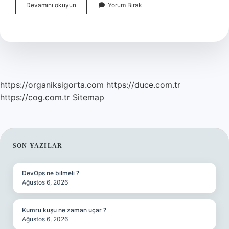
Proje
Devamını okuyun
Yorum Bırak
Yönetim
Ekibi
Kimlerden
Oluşur
https://organiksigorta.com
https://duce.com.tr
https://cog.com.tr
Sitemap
SIDEBAR
SON YAZILAR
DevOps ne bilmeli ?
Ağustos 6, 2026
Kumru kuşu ne zaman uçar ?
Ağustos 6, 2026