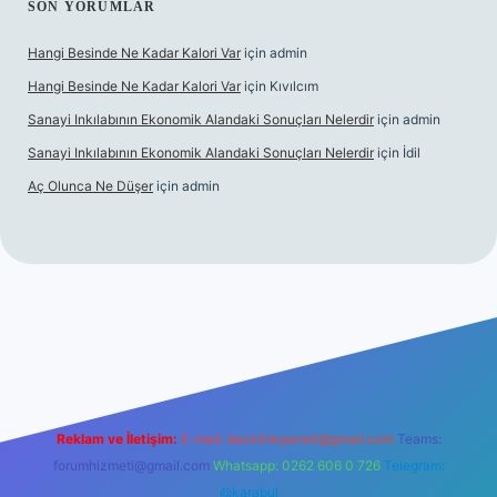
SON YORUMLAR
Hangi Besinde Ne Kadar Kalori Var
için
admin
Hangi Besinde Ne Kadar Kalori Var
için
Kıvılcım
Sanayi Inkılabının Ekonomik Alandaki Sonuçları Nelerdir
için
admin
Sanayi Inkılabının Ekonomik Alandaki Sonuçları Nelerdir
için
İdil
Aç Olunca Ne Düşer
için
admin
rabet resmi sitesi
tulipbetgiris.org
Reklam ve İletişim:
E-mail:
backlinkpaneli@gmail.com
Teams:
forumhizmeti@gmail.com
Whatsapp: 0262 606 0 726
Telegram:
@karabul