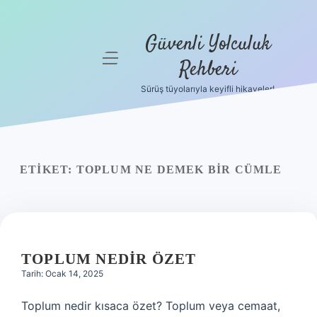
Güvenli Yolculuk
menüyü
Rehberi
aç
Sürüş tüyolarıyla keyifli hikayeler!
Anasayfa
Gizlilik
Politikası
ETIKET:
TOPLUM NE DEMEK BIR CÜMLE
Yasal Uyarı
Hakkımızda
TOPLUM NEDIR ÖZET
Tarih: Ocak 14, 2025
Toplum nedir kısaca özet? Toplum veya cemaat,