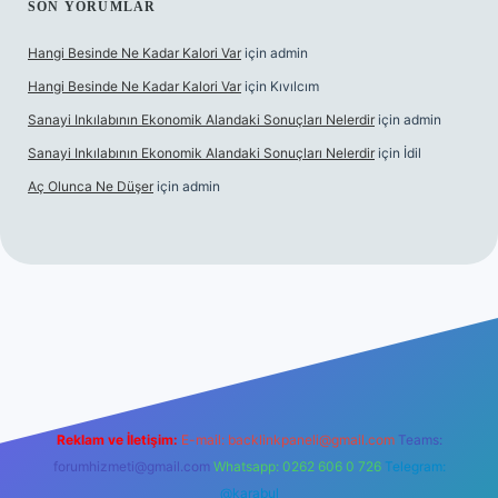
SON YORUMLAR
Hangi Besinde Ne Kadar Kalori Var
için
admin
Hangi Besinde Ne Kadar Kalori Var
için
Kıvılcım
Sanayi Inkılabının Ekonomik Alandaki Sonuçları Nelerdir
için
admin
Sanayi Inkılabının Ekonomik Alandaki Sonuçları Nelerdir
için
İdil
Aç Olunca Ne Düşer
için
admin
rabet resmi sitesi
tulipbetgiris.org
Reklam ve İletişim:
E-mail:
backlinkpaneli@gmail.com
Teams:
forumhizmeti@gmail.com
Whatsapp: 0262 606 0 726
Telegram:
@karabul