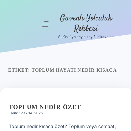
Güvenli Yolculuk
menüyü
Rehberi
aç
Sürüş tüyolarıyla keyifli hikayeler!
Anasayfa
Gizlilik
Politikası
ETIKET:
TOPLUM HAYATI NEDIR KISACA
Yasal Uyarı
Hakkımızda
TOPLUM NEDIR ÖZET
Tarih: Ocak 14, 2025
Toplum nedir kısaca özet? Toplum veya cemaat,