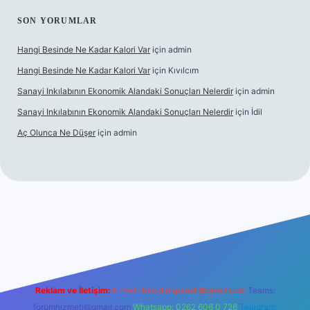
SON YORUMLAR
Hangi Besinde Ne Kadar Kalori Var
için
admin
Hangi Besinde Ne Kadar Kalori Var
için
Kıvılcım
Sanayi Inkılabının Ekonomik Alandaki Sonuçları Nelerdir
için
admin
Sanayi Inkılabının Ekonomik Alandaki Sonuçları Nelerdir
için
İdil
Aç Olunca Ne Düşer
için
admin
rabet resmi sitesi
tulipbetgiris.org
Reklam ve İletişim:
E-mail:
backlinkpaneli@gmail.com
Teams:
forumhizmeti@gmail.com
Whatsapp: 0262 606 0 726
Telegram: