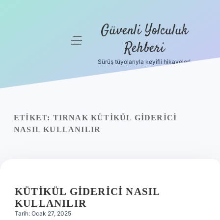
Güvenli Yolculuk
menüyü
Rehberi
aç
Sürüş tüyolarıyla keyifli hikayeler!
Anasayfa
Gizlilik
Politikası
ETIKET:
TIRNAK KÜTIKÜL GIDERICI
Yasal Uyarı
NASIL KULLANILIR
Hakkımızda
KÜTIKÜL GIDERICI NASIL
KULLANILIR
Tarih: Ocak 27, 2025