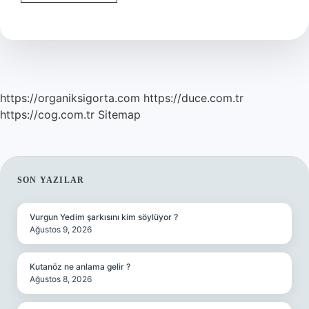
Giderici
Nasıl
Kullanılır
https://organiksigorta.com
https://duce.com.tr
https://cog.com.tr
Sitemap
SIDEBAR
SON YAZILAR
Vurgun Yedim şarkısını kim söylüyor ?
Ağustos 9, 2026
Kutanöz ne anlama gelir ?
Ağustos 8, 2026