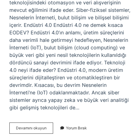
teknolojisindeki otomasyon ve veri alışverişinin
mevcut eğilimini ifade eder. Siber-fiziksel sistemler,
Nesnelerin İnterneti, bulut bilişim ve bilişsel bilişimi
içerir. Endüstri 4.0 Endüstri 4.0 ne demek kısaca
EODEV? Endüstri 4.0’ın anlamı, üretim süreçlerini
daha verimli hale getirmeyi hedefleyen, Nesnelerin
İnterneti (IoT), bulut bilişim (cloud computing) ve
büyük veri gibi yeni nesil teknolojilerin kullanıldığı
dördüncü sanayi devrimini ifade ediyor. Teknoloji
4.0 neyi ifade eder? Endüstri 4.0, modern üretim
süreçlerini dijitalleştiren ve otomatikleştiren bir
devrimdir. Kısacası, bu devrim Nesnelerin
İnterneti’ne (IoT) odaklanmaktadır. Ancak siber
sistemler ayrıca yapay zeka ve büyük veri analitiği
gibi gelişmiş teknolojileri de…
Endüstri
Devamını okuyun
Yorum Bırak
40
Nedir