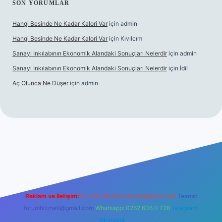
SON YORUMLAR
Hangi Besinde Ne Kadar Kalori Var
için
admin
Hangi Besinde Ne Kadar Kalori Var
için
Kıvılcım
Sanayi Inkılabının Ekonomik Alandaki Sonuçları Nelerdir
için
admin
Sanayi Inkılabının Ekonomik Alandaki Sonuçları Nelerdir
için
İdil
Aç Olunca Ne Düşer
için
admin
rabet resmi sitesi
tulipbetgiris.org
Reklam ve İletişim:
E-mail:
backlinkpaneli@gmail.com
Teams:
forumhizmeti@gmail.com
Whatsapp: 0262 606 0 726
Telegram:
@karabul