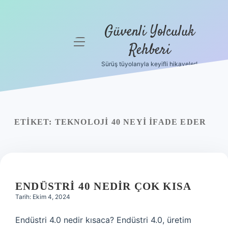
Güvenli Yolculuk
menüyü
Rehberi
aç
Sürüş tüyolarıyla keyifli hikayeler!
Anasayfa
Gizlilik
Politikası
ETIKET:
TEKNOLOJI 40 NEYI IFADE EDER
Yasal Uyarı
Hakkımızda
ENDÜSTRI 40 NEDIR ÇOK KISA
Tarih: Ekim 4, 2024
Endüstri 4.0 nedir kısaca? Endüstri 4.0, üretim