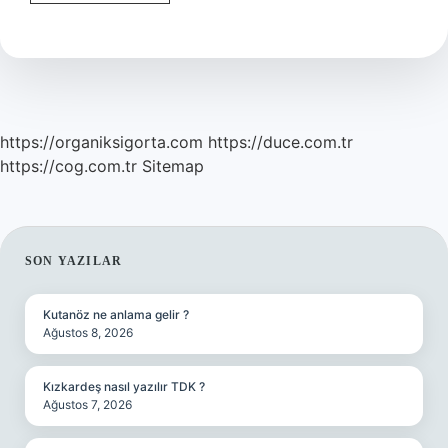
Tırnaklı
Hayvan
Eti
Neden
Yenmez
https://organiksigorta.com
https://duce.com.tr
https://cog.com.tr
Sitemap
SIDEBAR
SON YAZILAR
Kutanöz ne anlama gelir ?
Ağustos 8, 2026
Kızkardeş nasıl yazılır TDK ?
Ağustos 7, 2026