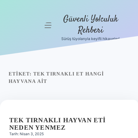
Güvenli Yolculuk
menüyü
Rehberi
aç
Sürüş tüyolarıyla keyifli hikayeler!
Anasayfa
Gizlilik
Politikası
ETIKET:
TEK TIRNAKLI ET HANGI
Yasal Uyarı
HAYVANA AIT
Hakkımızda
TEK TIRNAKLI HAYVAN ETI
NEDEN YENMEZ
Tarih: Nisan 3, 2025