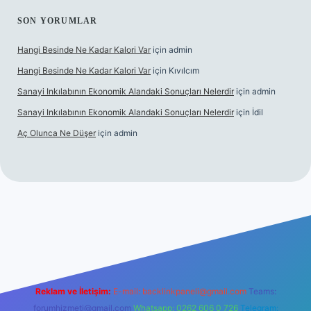
SON YORUMLAR
Hangi Besinde Ne Kadar Kalori Var
için
admin
Hangi Besinde Ne Kadar Kalori Var
için
Kıvılcım
Sanayi Inkılabının Ekonomik Alandaki Sonuçları Nelerdir
için
admin
Sanayi Inkılabının Ekonomik Alandaki Sonuçları Nelerdir
için
İdil
Aç Olunca Ne Düşer
için
admin
rabet resmi sitesi
tulipbetgiris.org
Reklam ve İletişim:
E-mail:
backlinkpaneli@gmail.com
Teams:
forumhizmeti@gmail.com
Whatsapp: 0262 606 0 726
Telegram: