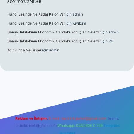
SON YORUMLAR
Hangi Besinde Ne Kadar Kalori Var
için
admin
Hangi Besinde Ne Kadar Kalori Var
için
Kıvılcım
Sanayi Inkılabının Ekonomik Alandaki Sonuçları Nelerdir
için
admin
Sanayi Inkılabının Ekonomik Alandaki Sonuçları Nelerdir
için
İdil
Aç Olunca Ne Düşer
için
admin
rabet resmi sitesi
tulipbetgiris.org
Reklam ve İletişim:
E-mail:
backlinkpaneli@gmail.com
Teams:
forumhizmeti@gmail.com
Whatsapp: 0262 606 0 726
Telegram:
@karabul