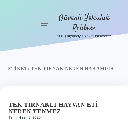
Güvenli Yolculuk
menüyü
Rehberi
aç
Sürüş tüyolarıyla keyifli hikayeler!
Anasayfa
Gizlilik
Politikası
ETIKET:
TEK TIRNAK NEDEN HARAMDIR
Yasal Uyarı
Hakkımızda
TEK TIRNAKLI HAYVAN ETI
NEDEN YENMEZ
Tarih: Nisan 3, 2025