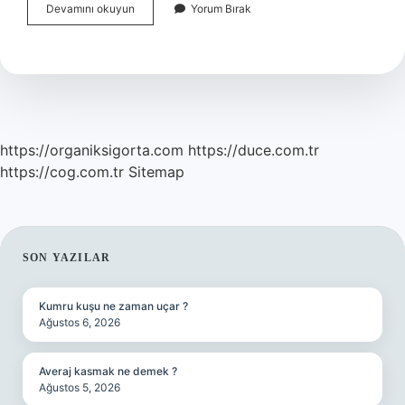
Tefekkür
Devamını okuyun
Yorum Bırak
Etmenin
Anlamı
Nedir
https://organiksigorta.com
https://duce.com.tr
https://cog.com.tr
Sitemap
SIDEBAR
SON YAZILAR
Kumru kuşu ne zaman uçar ?
Ağustos 6, 2026
Averaj kasmak ne demek ?
Ağustos 5, 2026