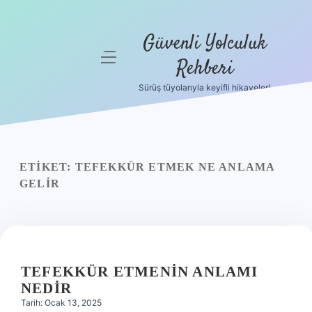
Güvenli Yolculuk
menüyü
Rehberi
aç
Sürüş tüyolarıyla keyifli hikayeler!
Anasayfa
Gizlilik
Politikası
ETIKET:
TEFEKKÜR ETMEK NE ANLAMA
Yasal Uyarı
GELIR
Hakkımızda
TEFEKKÜR ETMENIN ANLAMI
NEDIR
Tarih: Ocak 13, 2025