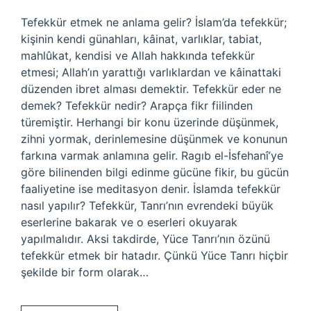
Tefekkür etmek ne anlama gelir? İslam’da tefekkür;
kişinin kendi günahları, kâinat, varlıklar, tabiat,
mahlûkat, kendisi ve Allah hakkında tefekkür
etmesi; Allah’ın yarattığı varlıklardan ve kâinattaki
düzenden ibret alması demektir. Tefekkür eder ne
demek? Tefekkür nedir? Arapça fikr fiilinden
türemiştir. Herhangi bir konu üzerinde düşünmek,
zihni yormak, derinlemesine düşünmek ve konunun
farkına varmak anlamına gelir. Ragıb el-İsfehanî’ye
göre bilinenden bilgi edinme gücüne fikir, bu gücün
faaliyetine ise meditasyon denir. İslamda tefekkür
nasıl yapılır? Tefekkür, Tanrı’nın evrendeki büyük
eserlerine bakarak ve o eserleri okuyarak
yapılmalıdır. Aksi takdirde, Yüce Tanrı’nın özünü
tefekkür etmek bir hatadır. Çünkü Yüce Tanrı hiçbir
şekilde bir form olarak…