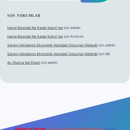
SON YORUMLAR
Hangi Besinde Ne Kadar Kalori Var
için
admin
Hangi Besinde Ne Kadar Kalori Var
için
Kıvılcım
Sanayi Inkılabının Ekonomik Alandaki Sonuçları Nelerdir
için
admin
Sanayi Inkılabının Ekonomik Alandaki Sonuçları Nelerdir
için
İdil
Aç Olunca Ne Düşer
için
admin
abet resmi sitesi
tulipbetgiris.org
Reklam ve İletişim:
E-mail:
backlinkpaneli@gmail.com
Teams: