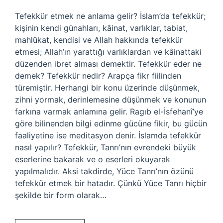
Tefekkür etmek ne anlama gelir? İslam’da tefekkür;
kişinin kendi günahları, kâinat, varlıklar, tabiat,
mahlûkat, kendisi ve Allah hakkında tefekkür
etmesi; Allah’ın yarattığı varlıklardan ve kâinattaki
düzenden ibret alması demektir. Tefekkür eder ne
demek? Tefekkür nedir? Arapça fikr fiilinden
türemiştir. Herhangi bir konu üzerinde düşünmek,
zihni yormak, derinlemesine düşünmek ve konunun
farkına varmak anlamına gelir. Ragıb el-İsfehanî’ye
göre bilinenden bilgi edinme gücüne fikir, bu gücün
faaliyetine ise meditasyon denir. İslamda tefekkür
nasıl yapılır? Tefekkür, Tanrı’nın evrendeki büyük
eserlerine bakarak ve o eserleri okuyarak
yapılmalıdır. Aksi takdirde, Yüce Tanrı’nın özünü
tefekkür etmek bir hatadır. Çünkü Yüce Tanrı hiçbir
şekilde bir form olarak…