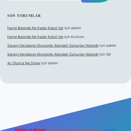
SON YORUMLAR
Hangi Besinde Ne Kadar Kalori Var
için
admin
Hangi Besinde Ne Kadar Kalori Var
için
Kıvılcım
Sanayi Inkılabının Ekonomik Alandaki Sonuçları Nelerdir
için
admin
Sanayi Inkılabının Ekonomik Alandaki Sonuçları Nelerdir
için
İdil
Aç Olunca Ne Düşer
için
admin
rabet resmi sitesi
tulipbetgiris.org
Reklam ve İletişim:
E-mail:
backlinkpaneli@gmail.com
Teams: