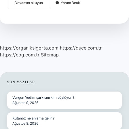
Tefekkür
Devamını okuyun
Yorum Bırak
Etmenin
Anlamı
Nedir
https://organiksigorta.com
https://duce.com.tr
https://cog.com.tr
Sitemap
SIDEBAR
SON YAZILAR
Vurgun Yedim şarkısını kim söylüyor ?
Ağustos 9, 2026
Kutanöz ne anlama gelir ?
Ağustos 8, 2026