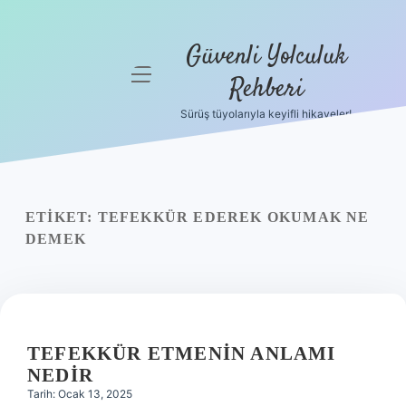
Güvenli Yolculuk
menüyü
Rehberi
aç
Sürüş tüyolarıyla keyifli hikayeler!
Anasayfa
Gizlilik
Politikası
ETIKET:
TEFEKKÜR EDEREK OKUMAK NE
Yasal Uyarı
DEMEK
Hakkımızda
TEFEKKÜR ETMENIN ANLAMI
NEDIR
Tarih: Ocak 13, 2025