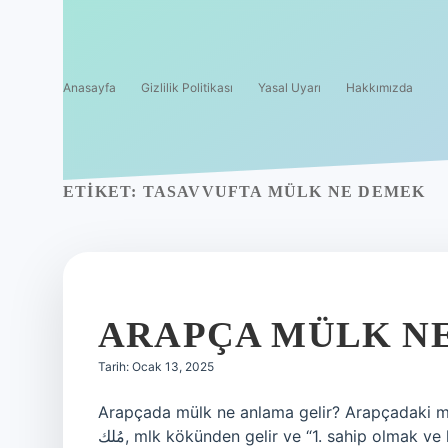
Anasayfa
Gizlilik Politikası
Yasal Uyarı
Hakkımızda
ETIKET:
TASAVVUFTA MÜLK NE DEMEK
ARAPÇA MÜLK N
Tarih: Ocak 13, 2025
Arapçada mülk ne anlama gelir? Arapçadaki milk 
مُلك, mlk kökünden gelir ve “1. sahip olmak ve kontrol etmek, mülkiyet, egemenlik, hakimiyet, krallık,