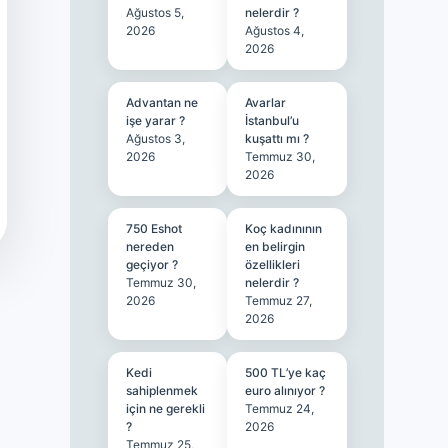
Ağustos 5,
nelerdir ?
2026
Ağustos 4,
2026
Advantan ne
Avarlar
işe yarar ?
İstanbul’u
Ağustos 3,
kuşattı mı ?
2026
Temmuz 30,
2026
750 Eshot
Koç kadınının
nereden
en belirgin
geçiyor ?
özellikleri
Temmuz 30,
nelerdir ?
2026
Temmuz 27,
2026
Kedi
500 TL’ye kaç
sahiplenmek
euro alınıyor ?
için ne gerekli
Temmuz 24,
?
2026
Temmuz 25,