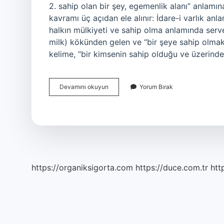
2. sahip olan bir şey, egemenlik alanı” anlamın
kavramı üç açıdan ele alınır: İdare-i varlık an
halkın mülkiyeti ve sahip olma anlamında ser
milk) kökünden gelen ve “bir şeye sahip olmak
kelime, “bir kimsenin sahip olduğu ve üzerind
Arapça
Devamını okuyun
Yorum Bırak
Mülk
Ne
Demek
https://organiksigorta.com
https://duce.com.tr
htt