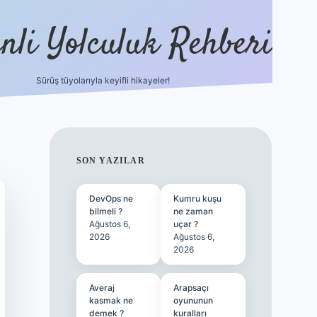
nli Yolculuk Rehberi
Sürüş tüyolarıyla keyifli hikayeler!
grandoperabet res
SIDEBAR
SON YAZILAR
DevOps ne
Kumru kuşu
bilmeli ?
ne zaman
Ağustos 6,
uçar ?
2026
Ağustos 6,
2026
Averaj
Arapsaçı
kasmak ne
oyununun
demek ?
kuralları