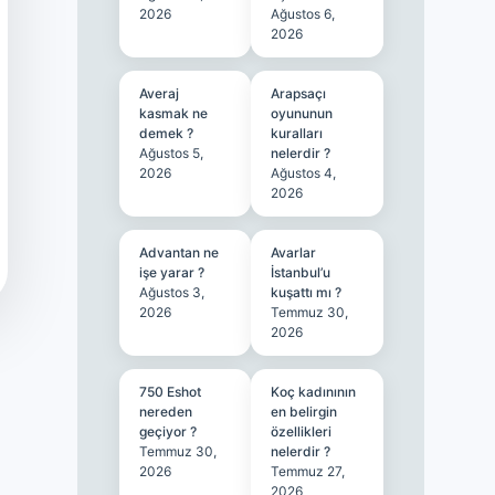
2026
Ağustos 6,
2026
Averaj
Arapsaçı
kasmak ne
oyununun
demek ?
kuralları
Ağustos 5,
nelerdir ?
2026
Ağustos 4,
2026
Advantan ne
Avarlar
işe yarar ?
İstanbul’u
Ağustos 3,
kuşattı mı ?
2026
Temmuz 30,
2026
750 Eshot
Koç kadınının
nereden
en belirgin
geçiyor ?
özellikleri
Temmuz 30,
nelerdir ?
2026
Temmuz 27,
2026