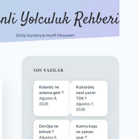
nli Yolculuk Rehberi
Sürüş tüyolarıyla keyifli hikayeler!
grandoperabet resm
SIDEBAR
SON YAZILAR
Kutanöz ne
Kızkardeş
anlama gelir ?
nasıl yazılır
Ağustos 8,
TDK ?
2026
Ağustos 7,
2026
DevOps ne
Kumru kuşu
bilmeli ?
ne zaman
Ağustos 6,
uçar ?