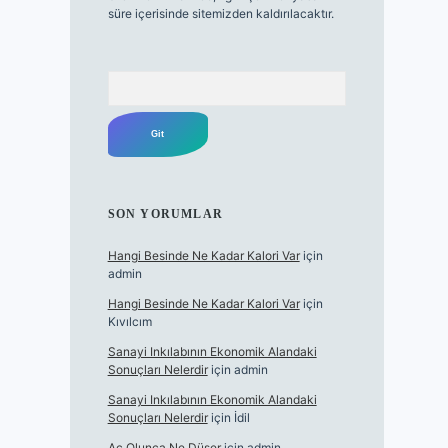
süre içerisinde sitemizden kaldırılacaktır.
Arama
SON YORUMLAR
Hangi Besinde Ne Kadar Kalori Var
için
admin
Hangi Besinde Ne Kadar Kalori Var
için
Kıvılcım
Sanayi Inkılabının Ekonomik Alandaki
Sonuçları Nelerdir
için
admin
Sanayi Inkılabının Ekonomik Alandaki
Sonuçları Nelerdir
için
İdil
Aç Olunca Ne Düşer
için
admin