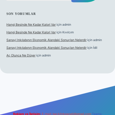
SON YORUMLAR
Hangi Besinde Ne Kadar Kalori Var
için
admin
Hangi Besinde Ne Kadar Kalori Var
için
Kıvılcım
Sanayi Inkılabının Ekonomik Alandaki Sonuçları Nelerdir
için
admin
Sanayi Inkılabının Ekonomik Alandaki Sonuçları Nelerdir
için
İdil
Aç Olunca Ne Düşer
için
admin
tgiris.org
Reklam ve İletişim:
E-mail:
backlinkpaneli@gmail.com
Teams: