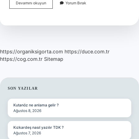
Demir
Devamını okuyun
Yorum Bırak
Eksikliği
Üşüme
Yapar
Mi
https://organiksigorta.com
https://duce.com.tr
https://cog.com.tr
Sitemap
SIDEBAR
SON YAZILAR
Kutanöz ne anlama gelir ?
Ağustos 8, 2026
Kızkardeş nasıl yazılır TDK ?
Ağustos 7, 2026