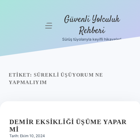
Güvenli Yolculuk
menüyü
Rehberi
aç
Sürüş tüyolarıyla keyifli hikayeler!
Anasayfa
Gizlilik
Politikası
ETIKET:
SÜREKLI ÜŞÜYORUM NE
Yasal Uyarı
YAPMALIYIM
Hakkımızda
DEMIR EKSIKLIĞI ÜŞÜME YAPAR
MI
Tarih: Ekim 10, 2024