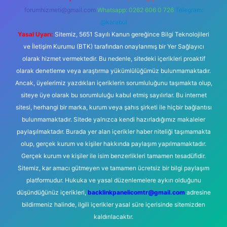
forumhizmeti@gmail.com
Whatsapp: 0262 606 0 726
Telegram:
@karabul
Yasal Uyarı:
Sitemiz, 5651 Sayılı Kanun gereğince Bilgi Teknolojileri
ve İletişim Kurumu (BTK) tarafından onaylanmış bir Yer Sağlayıcı
olarak hizmet vermektedir. Bu nedenle, sitedeki içerikleri proaktif
olarak denetleme veya araştırma yükümlülüğümüz bulunmamaktadır.
Ancak, üyelerimiz yazdıkları içeriklerin sorumluluğunu taşımakta olup,
siteye üye olarak bu sorumluluğu kabul etmiş sayılırlar. Bu internet
sitesi, herhangi bir marka, kurum veya şahıs şirketi ile hiçbir bağlantısı
bulunmamaktadır. Sitede yalnızca kendi hazırladığımız makaleler
paylaşılmaktadır. Burada yer alan içerikler haber niteliği taşımamakta
olup, gerçek kurum ve kişiler hakkında paylaşım yapılmamaktadır.
Gerçek kurum ve kişiler ile isim benzerlikleri tamamen tesadüfidir.
Sitemiz, kar amacı gütmeyen ve tamamen ücretsiz bir bilgi paylaşım
platformudur. Hukuka ve yasal düzenlemelere aykırı olduğunu
düşündüğünüz içerikleri,
backlinkpanelicomtr@gmail.com
adresine
bildirmeniz halinde, ilgili içerikler yasal süre içerisinde sitemizden
kaldırılacaktır.