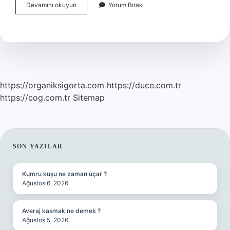
Çarlık
Devamını okuyun
Yorum Bırak
Rusya
Ve
Sovyet
Rusya
Aynı
Mı
https://organiksigorta.com
https://duce.com.tr
https://cog.com.tr
Sitemap
SIDEBAR
SON YAZILAR
Kumru kuşu ne zaman uçar ?
Ağustos 6, 2026
Averaj kasmak ne demek ?
Ağustos 5, 2026