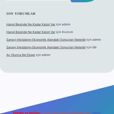
SON YORUMLAR
Hangi Besinde Ne Kadar Kalori Var
için
admin
Hangi Besinde Ne Kadar Kalori Var
için
Kıvılcım
Sanayi Inkılabının Ekonomik Alandaki Sonuçları Nelerdir
için
admin
Sanayi Inkılabının Ekonomik Alandaki Sonuçları Nelerdir
için
İdil
Aç Olunca Ne Düşer
için
admin
bet resmi sitesi
tulipbetgiris.org
Reklam ve İletişim:
E-mail:
backlinkpaneli@gmail.com
Teams: