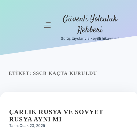
Güvenli Yolculuk
menüyü
Rehberi
aç
Sürüş tüyolarıyla keyifli hikayeler!
Anasayfa
Gizlilik
Politikası
ETIKET:
SSCB KAÇTA KURULDU
Yasal Uyarı
Hakkımızda
ÇARLIK RUSYA VE SOVYET
RUSYA AYNI MI
Tarih: Ocak 23, 2025