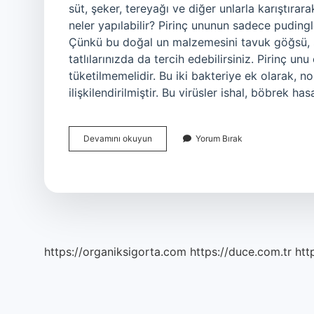
süt, şeker, tereyağı ve diğer unlarla karıştırara
neler yapılabilir? Pirinç ununun sadece pudingl
Çünkü bu doğal un malzemesini tavuk göğsü, sü
tatlılarınızda da tercih edebilirsiniz. Pirinç unu
tüketilmemelidir. Bu iki bakteriye ek olarak, n
ilişkilendirilmiştir. Bu virüsler ishal, böbrek ha
Pirinç
Devamını okuyun
Yorum Bırak
Unu
Neyle
Yenir
https://organiksigorta.com
https://duce.com.tr
htt