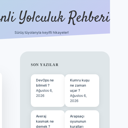
nli Yolculuk Rehberi
Sürüş tüyolarıyla keyifli hikayeler!
grandoperabet re
SIDEBAR
SON YAZILAR
DevOps ne
Kumru kuşu
bilmeli ?
ne zaman
Ağustos 6,
uçar ?
2026
Ağustos 6,
2026
Averaj
Arapsaçı
kasmak ne
oyununun
demek ?
kuralları