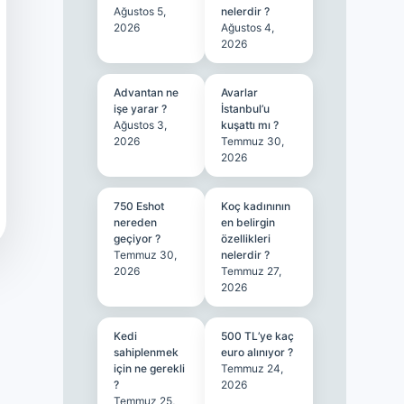
Ağustos 5,
nelerdir ?
2026
Ağustos 4,
2026
Advantan ne
Avarlar
işe yarar ?
İstanbul’u
Ağustos 3,
kuşattı mı ?
2026
Temmuz 30,
2026
750 Eshot
Koç kadınının
nereden
en belirgin
geçiyor ?
özellikleri
Temmuz 30,
nelerdir ?
2026
Temmuz 27,
2026
Kedi
500 TL’ye kaç
sahiplenmek
euro alınıyor ?
için ne gerekli
Temmuz 24,
?
2026
Temmuz 25,