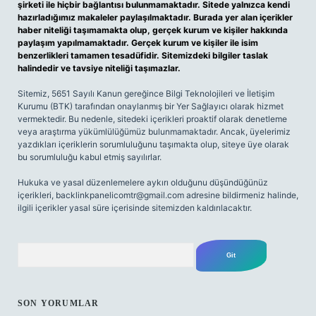
şirketi ile hiçbir bağlantısı bulunmamaktadır. Sitede yalnızca kendi
hazırladığımız makaleler paylaşılmaktadır. Burada yer alan içerikler
haber niteliği taşımamakta olup, gerçek kurum ve kişiler hakkında
paylaşım yapılmamaktadır. Gerçek kurum ve kişiler ile isim
benzerlikleri tamamen tesadüfidir. Sitemizdeki bilgiler taslak
halindedir ve tavsiye niteliği taşımazlar.
Sitemiz, 5651 Sayılı Kanun gereğince Bilgi Teknolojileri ve İletişim
Kurumu (BTK) tarafından onaylanmış bir Yer Sağlayıcı olarak hizmet
vermektedir. Bu nedenle, sitedeki içerikleri proaktif olarak denetleme
veya araştırma yükümlülüğümüz bulunmamaktadır. Ancak, üyelerimiz
yazdıkları içeriklerin sorumluluğunu taşımakta olup, siteye üye olarak
bu sorumluluğu kabul etmiş sayılırlar.
Hukuka ve yasal düzenlemelere aykırı olduğunu düşündüğünüz
içerikleri,
backlinkpanelicomtr@gmail.com
adresine bildirmeniz halinde,
ilgili içerikler yasal süre içerisinde sitemizden kaldırılacaktır.
Arama
SON YORUMLAR