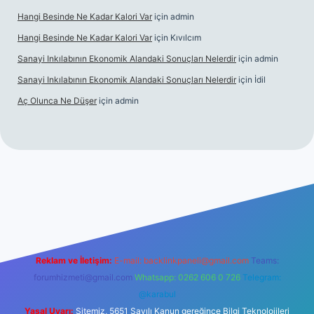
Hangi Besinde Ne Kadar Kalori Var
için
admin
Hangi Besinde Ne Kadar Kalori Var
için
Kıvılcım
Sanayi Inkılabının Ekonomik Alandaki Sonuçları Nelerdir
için
admin
Sanayi Inkılabının Ekonomik Alandaki Sonuçları Nelerdir
için
İdil
Aç Olunca Ne Düşer
için
admin
rabet resmi sitesi
tulipbetgiris.org
Reklam ve İletişim:
E-mail:
backlinkpaneli@gmail.com
Teams:
forumhizmeti@gmail.com
Whatsapp: 0262 606 0 726
Telegram:
@karabul
Yasal Uyarı:
Sitemiz, 5651 Sayılı Kanun gereğince Bilgi Teknolojileri