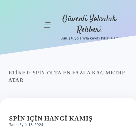
Güvenli Yolculuk
menüyü
Rehberi
aç
Sürüş tüyolarıyla keyifli hikayeler!
Anasayfa
Gizlilik
Politikası
ETIKET:
SPIN OLTA EN FAZLA KAÇ METRE
Yasal Uyarı
ATAR
Hakkımızda
SPIN IÇIN HANGI KAMIŞ
Tarih: Eylül 18, 2024