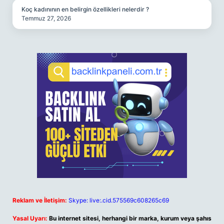
Koç kadınının en belirgin özellikleri nelerdir ?
Temmuz 27, 2026
Reklam ve İletişim:
Skype: live:.cid.575569c608265c69
Yasal Uyarı:
Bu internet sitesi, herhangi bir marka, kurum veya şahıs