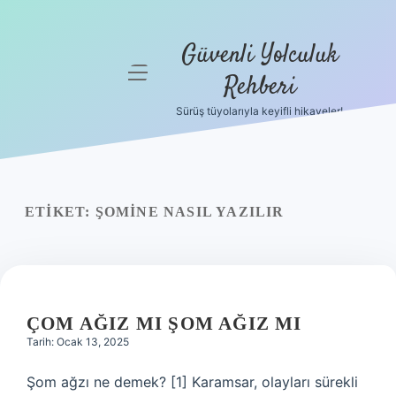
Güvenli Yolculuk
menüyü
Rehberi
aç
Sürüş tüyolarıyla keyifli hikayeler!
Anasayfa
Gizlilik
Politikası
ETIKET:
ŞOMINE NASIL YAZILIR
Yasal Uyarı
Hakkımızda
ÇOM AĞIZ MI ŞOM AĞIZ MI
Tarih: Ocak 13, 2025
Şom ağzı ne demek? [1] Karamsar, olayları sürekli