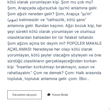
kötü olarak yorumlayan kişi. Şom mu çok mu?
Şom, Arapçada uğursuzluk (şu’m) anlamına gelir.
Şom ağızlı nereden gelir? Şom, Arapça “şu’m”
(شؤم) kelimesidir ve “talihsizlik, kötü şans”
anlamına gelir. Bundan kaçının. Ağzı bozuk kişi, her
şeyi sürekli kötü olarak yorumlayan ve olumsuz
olasılıklardan bahseden bir tür felaket tellalıdır.
Şom ağzını açma bir deyim mi? POPÜLER MAKALE
AÇIKLAMASI: Neredeyse her olayı kötü olarak
yorumlayan, kötü şeyler olacağını söyleyen ve öne
sürdüğü olasılıkların gerçekleşeceğinden korkan
kişi. “İnsanları korkutmayı bırakmayın, susun ve
rahatlayalım.” Çom ne demek? Çom: Halk arasında
topluluk, topluluk anlamına gelir. çom: (Bor…
Çom
Devamını okuyun
Yorum Bırak
Ağız
Mı
Şom