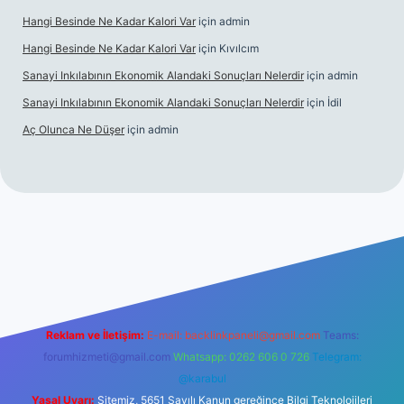
Hangi Besinde Ne Kadar Kalori Var
için
admin
Hangi Besinde Ne Kadar Kalori Var
için
Kıvılcım
Sanayi Inkılabının Ekonomik Alandaki Sonuçları Nelerdir
için
admin
Sanayi Inkılabının Ekonomik Alandaki Sonuçları Nelerdir
için
İdil
Aç Olunca Ne Düşer
için
admin
rabet resmi sitesi
tulipbetgiris.org
Reklam ve İletişim:
E-mail:
backlinkpaneli@gmail.com
Teams:
forumhizmeti@gmail.com
Whatsapp: 0262 606 0 726
Telegram:
@karabul
Yasal Uyarı:
Sitemiz, 5651 Sayılı Kanun gereğince Bilgi Teknolojileri