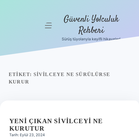
Güvenli Yolculuk
menüyü
Rehberi
aç
Sürüş tüyolarıyla keyifli hikayeler!
Anasayfa
Gizlilik
Politikası
ETIKET:
SIVILCEYE NE SÜRÜLÜRSE
Yasal Uyarı
KURUR
Hakkımızda
YENI ÇIKAN SIVILCEYI NE
KURUTUR
Tarih: Eylül 23, 2024