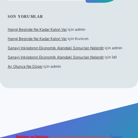
SON YORUMLAR
Hangi Besinde Ne Kadar Kalori Var
için
admin
Hangi Besinde Ne Kadar Kalori Var
için
Kıvılcım
Sanayi Inkılabının Ekonomik Alandaki Sonuçları Nelerdir
için
admin
Sanayi Inkılabının Ekonomik Alandaki Sonuçları Nelerdir
için
İdil
Aç Olunca Ne Düşer
için
admin
bet resmi sitesi
tulipbetgiris.org
Reklam ve İletişim:
E-mail:
backlinkpaneli@gmail.com
Teams: