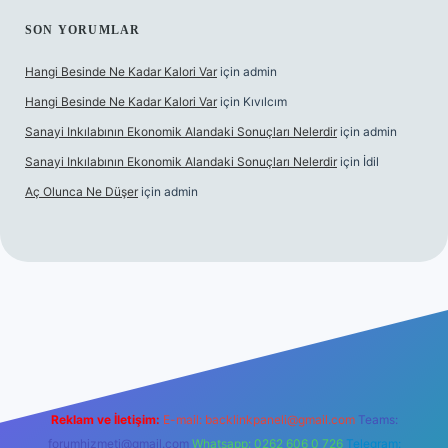
SON YORUMLAR
Hangi Besinde Ne Kadar Kalori Var
için
admin
Hangi Besinde Ne Kadar Kalori Var
için
Kıvılcım
Sanayi Inkılabının Ekonomik Alandaki Sonuçları Nelerdir
için
admin
Sanayi Inkılabının Ekonomik Alandaki Sonuçları Nelerdir
için
İdil
Aç Olunca Ne Düşer
için
admin
rabet resmi sitesi
tulipbetgiris.org
Reklam ve İletişim:
E-mail:
backlinkpaneli@gmail.com
Teams:
forumhizmeti@gmail.com
Whatsapp: 0262 606 0 726
Telegram: