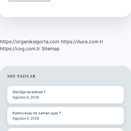
Nasıl
Iptal
Edilir
https://organiksigorta.com
https://duce.com.tr
https://cog.com.tr
Sitemap
SIDEBAR
SON YAZILAR
DevOps ne bilmeli ?
Ağustos 6, 2026
Kumru kuşu ne zaman uçar ?
Ağustos 6, 2026