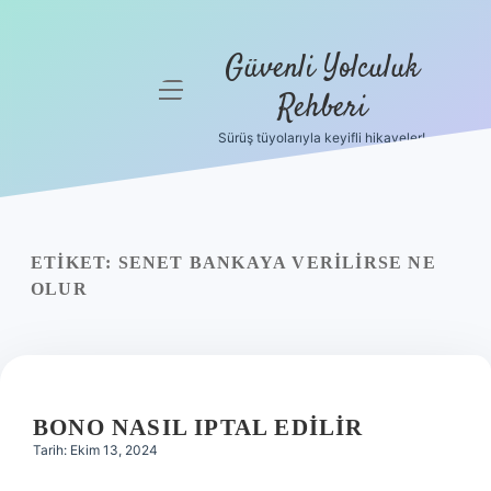
Güvenli Yolculuk
menüyü
Rehberi
aç
Sürüş tüyolarıyla keyifli hikayeler!
Anasayfa
Gizlilik
Politikası
ETIKET:
SENET BANKAYA VERILIRSE NE
Yasal Uyarı
OLUR
Hakkımızda
BONO NASIL IPTAL EDILIR
Tarih: Ekim 13, 2024