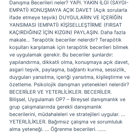
Danışma Becerileri neler? YAPI. YAKIN İLGİ (SAYGI-
EMPATİ) KONUŞMAYA AÇIK DAVET (Açık sorularla
ifade etmeye teşvik) DUYGULARIN VE İÇERİĞİN
YANSIMASI (EMPATİ) KİŞİSELLEŞTİRME (FIRSAT
KAÇIRDIĞINIZ İÇİN KIZGIN) PAYLAŞIN. Daha fazla
makale… Terapötik beceriler nelerdir? Terapötik
koşulları karşılamak için terapötik becerileri bilmek
ve uygulamak gerekir. Bu beceriler şunlardır:
yapılandırma, dikkatli olma, konuşmaya açık davet,
asgari teşvik, paylaşma, bağlantı kurma, sessizlik,
duyguları yansıtma, içeriği yansıtma, kişileştirme ve
özetleme. Psikolojik danışman yetenekleri nelerdir?
BECERİLER VE YETERLİLİKLER. BECERİLER.
Bilişsel, Uygulamalı OP7 – Bireysel danışmanlık ve
grup çalışmalarında gerekli danışmanlık
becerilerini, müdahaleleri ve stratejileri uygular. …
YETERLİLİKLER. Bağımsız çalışma ve sorumluluk
alma yeteneği. … Öğrenme becerileri. ……