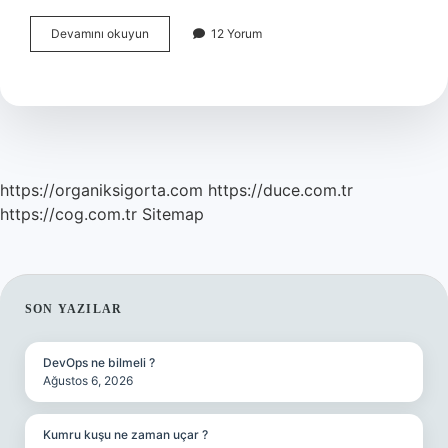
Psikolojik
Devamını okuyun
12 Yorum
Danışma
Becerileri
Nelerdir
https://organiksigorta.com
https://duce.com.tr
https://cog.com.tr
Sitemap
SIDEBAR
SON YAZILAR
DevOps ne bilmeli ?
Ağustos 6, 2026
Kumru kuşu ne zaman uçar ?