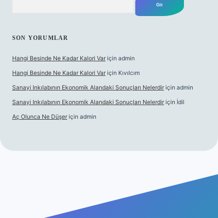
SON YORUMLAR
Hangi Besinde Ne Kadar Kalori Var
için
admin
Hangi Besinde Ne Kadar Kalori Var
için
Kıvılcım
Sanayi Inkılabının Ekonomik Alandaki Sonuçları Nelerdir
için
admin
Sanayi Inkılabının Ekonomik Alandaki Sonuçları Nelerdir
için
İdil
Aç Olunca Ne Düşer
için
admin
abet resmi sitesi
tulipbetgiris.org