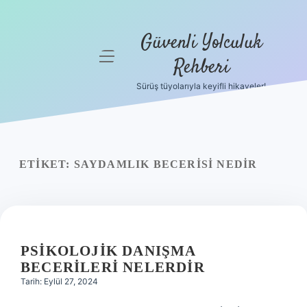
Güvenli Yolculuk
menüyü
Rehberi
aç
Sürüş tüyolarıyla keyifli hikayeler!
Anasayfa
Gizlilik
Politikası
ETIKET:
SAYDAMLIK BECERISI NEDIR
Yasal Uyarı
Hakkımızda
PSIKOLOJIK DANIŞMA
BECERILERI NELERDIR
Tarih: Eylül 27, 2024