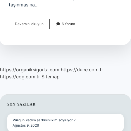
taşınmasına…
Sanayi
Devamını okuyun
6 Yorum
Inkılabının
Ekonomik
Alandaki
Sonuçları
Nelerdir
https://organiksigorta.com
https://duce.com.tr
https://cog.com.tr
Sitemap
SIDEBAR
SON YAZILAR
Vurgun Yedim şarkısını kim söylüyor ?
Ağustos 9, 2026