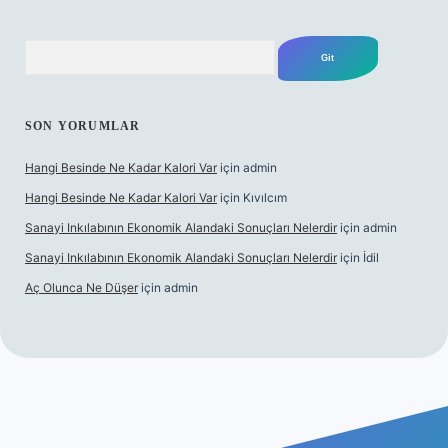
Arama
SON YORUMLAR
Hangi Besinde Ne Kadar Kalori Var
için
admin
Hangi Besinde Ne Kadar Kalori Var
için
Kıvılcım
Sanayi Inkılabının Ekonomik Alandaki Sonuçları Nelerdir
için
admin
Sanayi Inkılabının Ekonomik Alandaki Sonuçları Nelerdir
için
İdil
Aç Olunca Ne Düşer
için
admin
abet resmi sitesi
tulipbetgiris.org