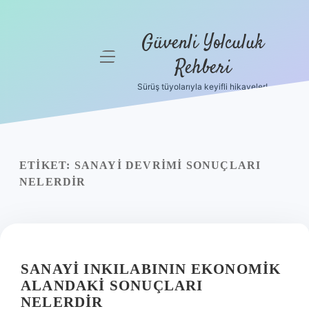
Güvenli Yolculuk
menüyü
Rehberi
aç
Sürüş tüyolarıyla keyifli hikayeler!
Anasayfa
Gizlilik
Politikası
ETIKET:
SANAYI DEVRIMI SONUÇLARI
Yasal Uyarı
NELERDIR
Hakkımızda
SANAYI INKILABININ EKONOMIK
ALANDAKI SONUÇLARI
NELERDIR