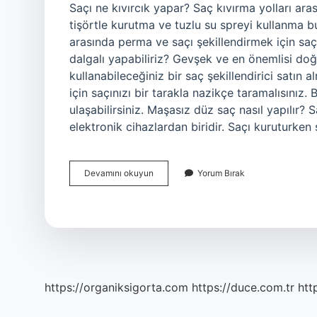
Saçı ne kıvırcık yapar? Saç kıvırma yolları ar
tişörtle kurutma ve tuzlu su spreyi kullanma b
arasında perma ve saçı şekillendirmek için saç
dalgalı yapabiliriz? Gevşek ve en önemlisi doğ
kullanabileceğiniz bir saç şekillendirici satın 
için saçınızı bir tarakla nazikçe taramalısınız.
ulaşabilirsiniz. Maşasız düz saç nasıl yapılır?
elektronik cihazlardan biridir. Saçı kuruturke
Evde
Devamını okuyun
Yorum Bırak
Maşa
Olmadan
Bukle
Nasıl
Yapılır
https://organiksigorta.com
https://duce.com.tr
htt