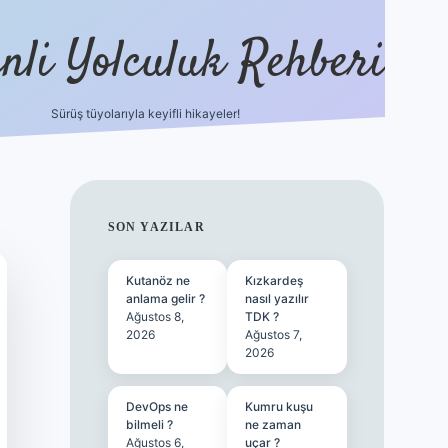
nli Yolculuk Rehberi
Sürüş tüyolarıyla keyifli hikayeler!
grandoperabet resm
SIDEBAR
SON YAZILAR
Kutanöz ne
Kızkardeş
anlama gelir ?
nasıl yazılır
Ağustos 8,
TDK ?
2026
Ağustos 7,
2026
DevOps ne
Kumru kuşu
bilmeli ?
ne zaman
Ağustos 6,
uçar ?