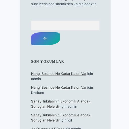
süre içerisinde sitemizden kaldırılacaktır.
Arama
SON YORUMLAR
Hangi Besinde Ne Kadar Kalori Var
için
admin
Hangi Besinde Ne Kadar Kalori Var
için
Kıvılcım
Sanayi Inkılabının Ekonomik Alandaki
Sonuçları Nelerdir
için
admin
Sanayi Inkılabının Ekonomik Alandaki
Sonuçları Nelerdir
için
İdil
Aç Olunca Ne Düşer
için
admin