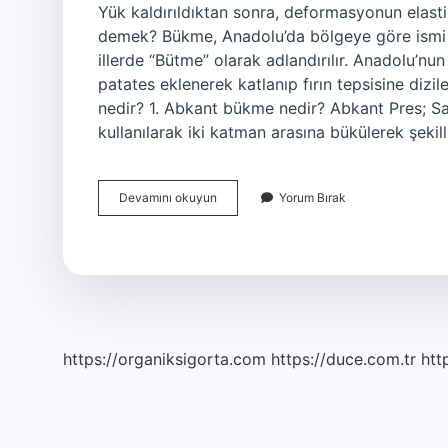
Yük kaldırıldıktan sonra, deformasyonun elast
demek? Bükme, Anadolu’da bölgeye göre ismi de
illerde “Bütme” olarak adlandırılır. Anadolu’nu
patates eklenerek katlanıp fırın tepsisine diz
nedir? 1. Abkant bükme nedir? Abkant Pres; Sa
kullanılarak iki katman arasına bükülerek şekill
Soğuk
Devamını okuyun
Yorum Bırak
Bükme
Nedir
https://organiksigorta.com
https://duce.com.tr
htt