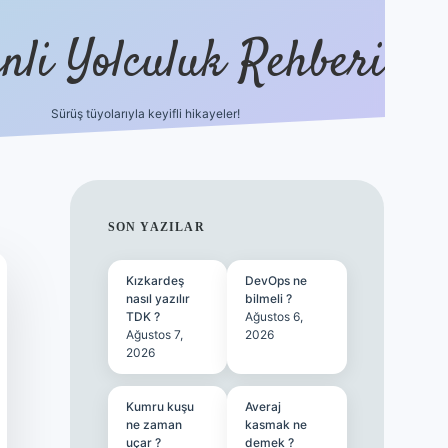
nli Yolculuk Rehberi
Sürüş tüyolarıyla keyifli hikayeler!
grandoperabet res
SIDEBAR
SON YAZILAR
Kızkardeş
DevOps ne
nasıl yazılır
bilmeli ?
TDK ?
Ağustos 6,
Ağustos 7,
2026
2026
Kumru kuşu
Averaj
ne zaman
kasmak ne
uçar ?
demek ?