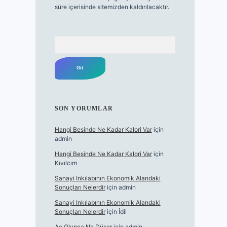
süre içerisinde sitemizden kaldırılacaktır.
Arama
SON YORUMLAR
Hangi Besinde Ne Kadar Kalori Var
için
admin
Hangi Besinde Ne Kadar Kalori Var
için
Kıvılcım
Sanayi Inkılabının Ekonomik Alandaki
Sonuçları Nelerdir
için
admin
Sanayi Inkılabının Ekonomik Alandaki
Sonuçları Nelerdir
için
İdil
Aç Olunca Ne Düşer
için
admin