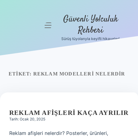
Güvenli Yolculuk
menüyü
Rehberi
aç
Sürüş tüyolarıyla keyifli hikayeler!
Anasayfa
Gizlilik
Politikası
ETIKET:
REKLAM MODELLERI NELERDIR
Yasal Uyarı
Hakkımızda
REKLAM AFIŞLERI KAÇA AYRILIR
Tarih: Ocak 20, 2025
Reklam afişleri nelerdir? Posterler, ürünleri,