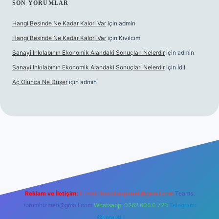
SON YORUMLAR
Hangi Besinde Ne Kadar Kalori Var
için
admin
Hangi Besinde Ne Kadar Kalori Var
için
Kıvılcım
Sanayi Inkılabının Ekonomik Alandaki Sonuçları Nelerdir
için
admin
Sanayi Inkılabının Ekonomik Alandaki Sonuçları Nelerdir
için
İdil
Aç Olunca Ne Düşer
için
admin
abet resmi sitesi
tulipbetgiris.org
Reklam ve İletişim:
E-mail:
backlinkpaneli@gmail.com
Teams:
forumhizmeti@gmail.com
Whatsapp: 0262 606 0 726
Telegram:
@karabul