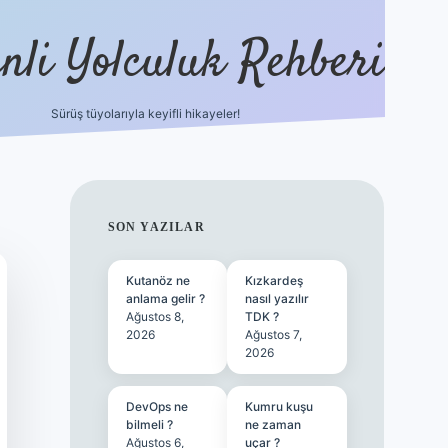
nli Yolculuk Rehberi
Sürüş tüyolarıyla keyifli hikayeler!
grandoperabet re
SIDEBAR
SON YAZILAR
Kutanöz ne
Kızkardeş
anlama gelir ?
nasıl yazılır
Ağustos 8,
TDK ?
2026
Ağustos 7,
2026
DevOps ne
Kumru kuşu
bilmeli ?
ne zaman
Ağustos 6,
uçar ?