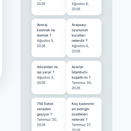
2026
Ağustos 6,
2026
Averaj
Arapsaçı
kasmak ne
oyununun
demek ?
kuralları
Ağustos 5,
nelerdir ?
2026
Ağustos 4,
2026
Advantan ne
Avarlar
işe yarar ?
İstanbul’u
Ağustos 3,
kuşattı mı ?
2026
Temmuz 30,
2026
750 Eshot
Koç kadınının
nereden
en belirgin
geçiyor ?
özellikleri
Temmuz 30,
nelerdir ?
2026
Temmuz 27,
2026