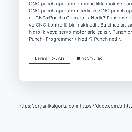
CNC punch operatörleri genellikle makine parçal
CNC punch operatörü nedir ve CNC punch ope
› › CNC+Punch+Operator › Nedir? Punch ne dem
ve CNC kontrollü bir makinedir. Bu cihazlar, sa
hidrolik veya servo motorlarla çalışır. Punch 
Punch+Programmer › Nedir? Punch nedir…
Punch
Devamını okuyun
Yorum Bırak
Zımba
Ne
Demek
https://organiksigorta.com
https://duce.com.tr
htt