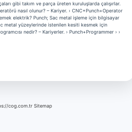
arı gibi takım ve parça üreten kuruluşlarda çalışırlar.
ratörü nasıl olunur? – Kariyer. › CNC+Punch+Operator
ek elektrik? Punch; Sac metal işleme için bilgisayar
c metal yüzeylerinde istenilen kesiti kesmek için
programcısı nedir? – Kariyerler. › Punch+Programmer › ›
ps://cog.com.tr
Sitemap