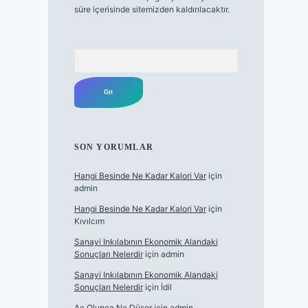
süre içerisinde sitemizden kaldırılacaktır.
Arama
SON YORUMLAR
Hangi Besinde Ne Kadar Kalori Var
için
admin
Hangi Besinde Ne Kadar Kalori Var
için
Kıvılcım
Sanayi Inkılabının Ekonomik Alandaki
Sonuçları Nelerdir
için
admin
Sanayi Inkılabının Ekonomik Alandaki
Sonuçları Nelerdir
için
İdil
Aç Olunca Ne Düşer
için
admin