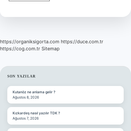
Yönetim
Ekibi
Kimlerden
Oluşur
https://organiksigorta.com
https://duce.com.tr
https://cog.com.tr
Sitemap
SIDEBAR
SON YAZILAR
Kutanöz ne anlama gelir ?
Ağustos 8, 2026
Kızkardeş nasıl yazılır TDK ?
Ağustos 7, 2026