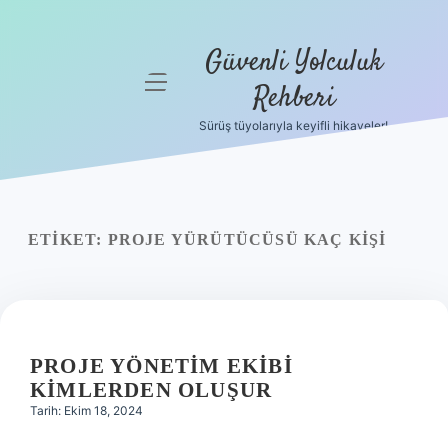
Güvenli Yolculuk
menüyü
Rehberi
aç
Sürüş tüyolarıyla keyifli hikayeler!
Anasayfa
Gizlilik
Politikası
ETIKET:
PROJE YÜRÜTÜCÜSÜ KAÇ KIŞI
Yasal Uyarı
Hakkımızda
PROJE YÖNETIM EKIBI
KIMLERDEN OLUŞUR
Tarih: Ekim 18, 2024