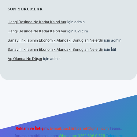
SON YORUMLAR
Hangi Besinde Ne Kadar Kalori Var
için
admin
Hangi Besinde Ne Kadar Kalori Var
için
Kıvılcım
Sanayi Inkılabının Ekonomik Alandaki Sonuçları Nelerdir
için
admin
Sanayi Inkılabının Ekonomik Alandaki Sonuçları Nelerdir
için
İdil
Aç Olunca Ne Düşer
için
admin
rabet resmi sitesi
tulipbetgiris.org
Reklam ve İletişim:
E-mail:
backlinkpaneli@gmail.com
Teams:
forumhizmeti@gmail.com
Whatsapp: 0262 606 0 726
Telegram: