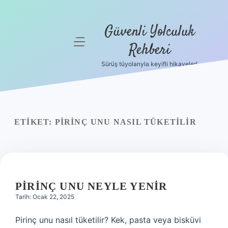
Güvenli Yolculuk
menüyü
Rehberi
aç
Sürüş tüyolarıyla keyifli hikayeler!
Anasayfa
Gizlilik
Politikası
ETIKET:
PIRINÇ UNU NASIL TÜKETILIR
Yasal Uyarı
Hakkımızda
PIRINÇ UNU NEYLE YENIR
Tarih: Ocak 22, 2025
Pirinç unu nasıl tüketilir? Kek, pasta veya bisküvi