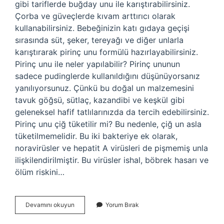
gibi tariflerde buğday unu ile karıştırabilirsiniz.
Çorba ve güveçlerde kıvam arttırıcı olarak
kullanabilirsiniz. Bebeğinizin katı gıdaya geçişi
sırasında süt, şeker, tereyağı ve diğer unlarla
karıştırarak pirinç unu formülü hazırlayabilirsiniz.
Pirinç unu ile neler yapılabilir? Pirinç ununun
sadece pudinglerde kullanıldığını düşünüyorsanız
yanılıyorsunuz. Çünkü bu doğal un malzemesini
tavuk göğsü, sütlaç, kazandibi ve keşkül gibi
geleneksel hafif tatlılarınızda da tercih edebilirsiniz.
Pirinç unu çiğ tüketilir mi? Bu nedenle, çiğ un asla
tüketilmemelidir. Bu iki bakteriye ek olarak,
noravirüsler ve hepatit A virüsleri de pişmemiş unla
ilişkilendirilmiştir. Bu virüsler ishal, böbrek hasarı ve
ölüm riskini…
Pirinç
Devamını okuyun
Yorum Bırak
Unu
Neyle