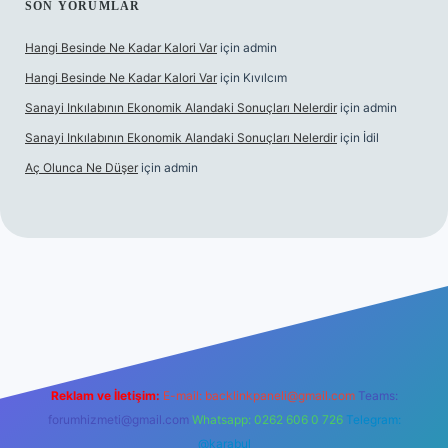
SON YORUMLAR
Hangi Besinde Ne Kadar Kalori Var
için
admin
Hangi Besinde Ne Kadar Kalori Var
için
Kıvılcım
Sanayi Inkılabının Ekonomik Alandaki Sonuçları Nelerdir
için
admin
Sanayi Inkılabının Ekonomik Alandaki Sonuçları Nelerdir
için
İdil
Aç Olunca Ne Düşer
için
admin
rabet resmi sitesi
tulipbetgiris.org
Reklam ve İletişim:
E-mail:
backlinkpaneli@gmail.com
Teams:
forumhizmeti@gmail.com
Whatsapp: 0262 606 0 726
Telegram:
@karabul