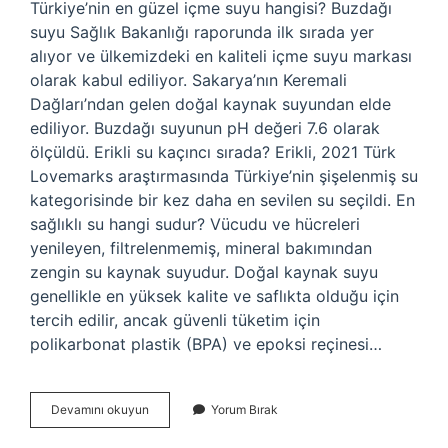
Türkiye’nin en güzel içme suyu hangisi? Buzdağı
suyu Sağlık Bakanlığı raporunda ilk sırada yer
alıyor ve ülkemizdeki en kaliteli içme suyu markası
olarak kabul ediliyor. Sakarya’nın Keremali
Dağları’ndan gelen doğal kaynak suyundan elde
ediliyor. Buzdağı suyunun pH değeri 7.6 olarak
ölçüldü. Erikli su kaçıncı sırada? Erikli, 2021 Türk
Lovemarks araştırmasında Türkiye’nin şişelenmiş su
kategorisinde bir kez daha en sevilen su seçildi. En
sağlıklı su hangi sudur? Vücudu ve hücreleri
yenileyen, filtrelenmemiş, mineral bakımından
zengin su kaynak suyudur. Doğal kaynak suyu
genellikle en yüksek kalite ve saflıkta olduğu için
tercih edilir, ancak güvenli tüketim için
polikarbonat plastik (BPA) ve epoksi reçinesi…
Türkiyenin
Devamını okuyun
Yorum Bırak
En
Iyi