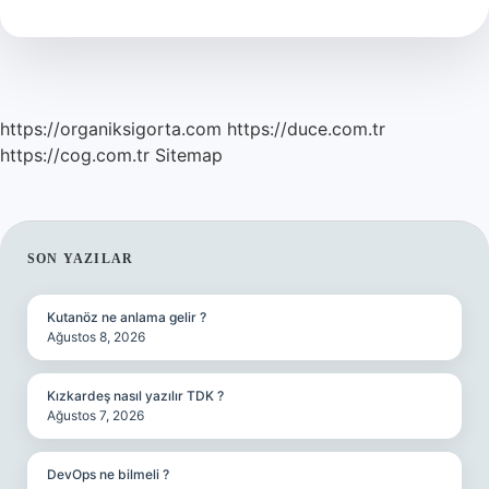
Içme
Suyu
Hangisi
https://organiksigorta.com
https://duce.com.tr
https://cog.com.tr
Sitemap
SIDEBAR
SON YAZILAR
Kutanöz ne anlama gelir ?
Ağustos 8, 2026
Kızkardeş nasıl yazılır TDK ?
Ağustos 7, 2026
DevOps ne bilmeli ?