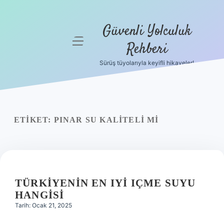
Güvenli Yolculuk
menüyü
Rehberi
aç
Sürüş tüyolarıyla keyifli hikayeler!
Anasayfa
Gizlilik
Politikası
ETIKET:
PINAR SU KALITELI MI
Yasal Uyarı
Hakkımızda
TÜRKIYENIN EN IYI IÇME SUYU
HANGISI
Tarih: Ocak 21, 2025