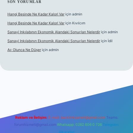
SON YORUMLAR
Hangi Besinde Ne Kadar Kalori Var
için
admin
Hangi Besinde Ne Kadar Kalori Var
için
Kıvılcım
Sanayi Inkılabının Ekonomik Alandaki Sonuçları Nelerdir
için
admin
Sanayi Inkılabının Ekonomik Alandaki Sonuçları Nelerdir
için
İdil
Aç Olunca Ne Düşer
için
admin
rabet resmi sitesi
tulipbetgiris.org
Reklam ve İletişim:
E-mail:
backlinkpaneli@gmail.com
Teams:
forumhizmeti@gmail.com
Whatsapp: 0262 606 0 726
Telegram:
@karabul