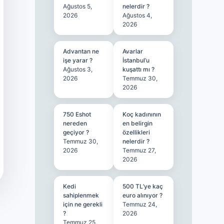
Ağustos 5,
nelerdir ?
2026
Ağustos 4,
2026
Advantan ne
Avarlar
işe yarar ?
İstanbul’u
Ağustos 3,
kuşattı mı ?
2026
Temmuz 30,
2026
750 Eshot
Koç kadınının
nereden
en belirgin
geçiyor ?
özellikleri
Temmuz 30,
nelerdir ?
2026
Temmuz 27,
2026
Kedi
500 TL’ye kaç
sahiplenmek
euro alınıyor ?
için ne gerekli
Temmuz 24,
?
2026
Temmuz 25,