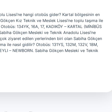
u Lisesi’ne hangi otobüs gider? Kartal bölgesinin en
a Gökçen Kız Teknik ve Meslek Lisesi’ne toplu taşıma ile
iz. Otobüs: 134YK, 16A, 17, KADIKÖY – KARTAL (MİNİBÜS
abiha Gökçen Mesleki ve Teknik Anadolu Lisesi’ne
çok ziyaret edilen yerlerinden biri olan Sabiha Gökçen
a ile nasıl gidilir? Otobüs: 131YS, 132M, 132V, 18M,
BEYLI – NEWBORN. Sabiha Gökçen Mesleki ve Teknik