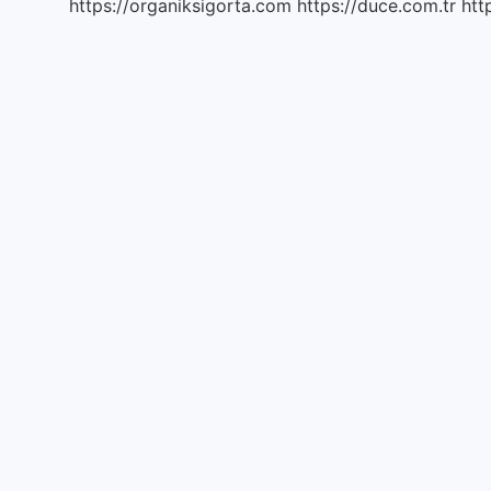
https://organiksigorta.com
https://duce.com.tr
htt
Gider