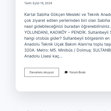
Tarih: Eylül 19, 2024
Kartal Sabiha Gökçen Mesleki ve Teknik Anadol
çok ziyaret edilen yerlerinden biri olan Sabih
nasıl gidebileceğinizi buradan öğrenebilirsin
YOLUNDAN), KADIKÖY – PENDİK. Sultanbeyli S
hangi otobüs gider? Sultanbeyli bölgesinin en 
Anadolu Teknik Uçak Bakım Alanı’na toplu taşım
320A. Metro: M5. Minibüs / Dolmuş: SULTAN
Anadolu Lisesi kaç…
Sabiha
Devamını okuyun
Yorum Bırak
Gökçen
Mesleki
Ve
Teknik
Anadolu
Lisesine
Hangi
Otobüs