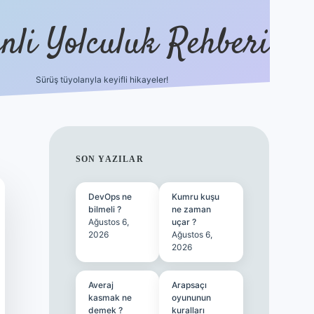
nli Yolculuk Rehberi
Sürüş tüyolarıyla keyifli hikayeler!
grandoperabet res
SIDEBAR
SON YAZILAR
DevOps ne
Kumru kuşu
bilmeli ?
ne zaman
Ağustos 6,
uçar ?
2026
Ağustos 6,
2026
Averaj
Arapsaçı
kasmak ne
oyununun
demek ?
kuralları