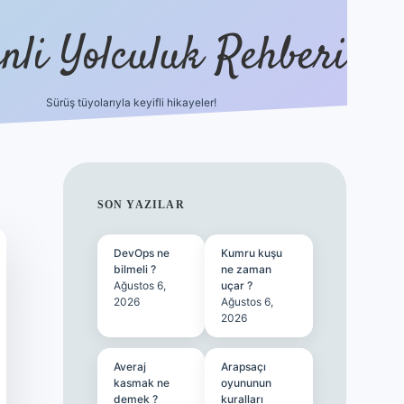
nli Yolculuk Rehberi
Sürüş tüyolarıyla keyifli hikayeler!
grandoperabet res
SIDEBAR
SON YAZILAR
DevOps ne
Kumru kuşu
bilmeli ?
ne zaman
Ağustos 6,
uçar ?
2026
Ağustos 6,
2026
Averaj
Arapsaçı
kasmak ne
oyununun
demek ?
kuralları