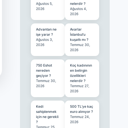
Ağustos 5,
nelerdir ?
2026
Ağustos 4,
2026
Advantan ne
Avarlar
işe yarar ?
İstanbul’u
Ağustos 3,
kuşattı mı ?
2026
Temmuz 30,
2026
750 Eshot
Koç kadınının
nereden
en belirgin
geçiyor ?
özellikleri
Temmuz 30,
nelerdir ?
2026
Temmuz 27,
2026
Kedi
500 TL’ye kaç
sahiplenmek
euro alınıyor ?
için ne gerekli
Temmuz 24,
?
2026
Temmuz 25,