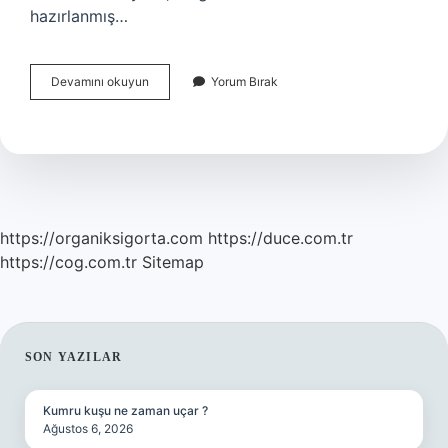
hazırlanmış…
Türk
Devamını okuyun
Yorum Bırak
Demokrasi
Tarihinin
Ve
Osmanlı
Devletinin
Ilk
Yazılı
Anayasası
https://organiksigorta.com
https://duce.com.tr
Nedir
https://cog.com.tr
Sitemap
SIDEBAR
SON YAZILAR
Kumru kuşu ne zaman uçar ?
Ağustos 6, 2026