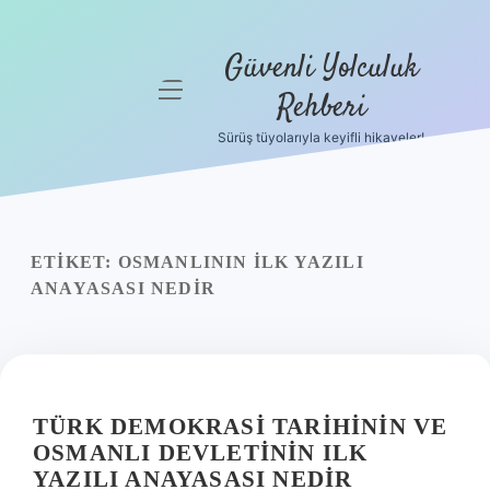
Güvenli Yolculuk
menüyü
Rehberi
aç
Sürüş tüyolarıyla keyifli hikayeler!
Anasayfa
Gizlilik
Politikası
ETIKET:
OSMANLININ ILK YAZILI
Yasal Uyarı
ANAYASASI NEDIR
Hakkımızda
TÜRK DEMOKRASI TARIHININ VE
OSMANLI DEVLETININ ILK
YAZILI ANAYASASI NEDIR