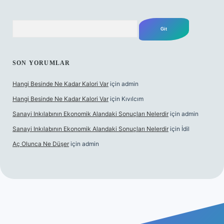
Arama
SON YORUMLAR
Hangi Besinde Ne Kadar Kalori Var
için
admin
Hangi Besinde Ne Kadar Kalori Var
için
Kıvılcım
Sanayi Inkılabının Ekonomik Alandaki Sonuçları Nelerdir
için
admin
Sanayi Inkılabının Ekonomik Alandaki Sonuçları Nelerdir
için
İdil
Aç Olunca Ne Düşer
için
admin
bet resmi sitesi
tulipbetgiris.org