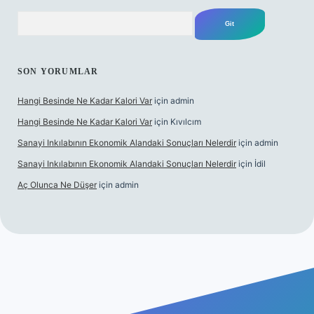
Arama
SON YORUMLAR
Hangi Besinde Ne Kadar Kalori Var
için
admin
Hangi Besinde Ne Kadar Kalori Var
için
Kıvılcım
Sanayi Inkılabının Ekonomik Alandaki Sonuçları Nelerdir
için
admin
Sanayi Inkılabının Ekonomik Alandaki Sonuçları Nelerdir
için
İdil
Aç Olunca Ne Düşer
için
admin
bet resmi sitesi
tulipbetgiris.org