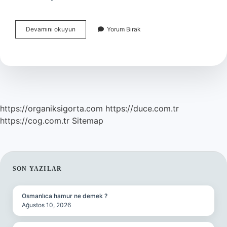
Anadolu
Devamını okuyun
Yorum Bırak
Beylerbeyi
Nerede
Kuruldu
https://organiksigorta.com
https://duce.com.tr
https://cog.com.tr
Sitemap
SIDEBAR
SON YAZILAR
Osmanlıca hamur ne demek ?
Ağustos 10, 2026