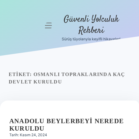
Güvenli Yolculuk
menüyü
Rehberi
aç
Sürüş tüyolarıyla keyifli hikayeler!
Anasayfa
Gizlilik
Politikası
ETIKET:
OSMANLI TOPRAKLARINDA KAÇ
Yasal Uyarı
DEVLET KURULDU
Hakkımızda
ANADOLU BEYLERBEYI NEREDE
KURULDU
Tarih: Kasım 24, 2024