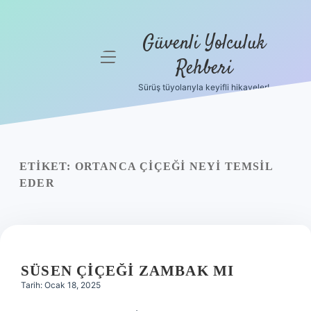
Güvenli Yolculuk
menüyü
Rehberi
aç
Sürüş tüyolarıyla keyifli hikayeler!
Anasayfa
Gizlilik
Politikası
ETIKET:
ORTANCA ÇIÇEĞI NEYI TEMSIL
Yasal Uyarı
EDER
Hakkımızda
SÜSEN ÇIÇEĞI ZAMBAK MI
Tarih: Ocak 18, 2025