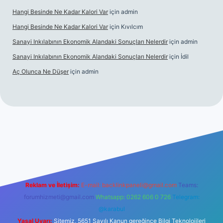
Hangi Besinde Ne Kadar Kalori Var
için
admin
Hangi Besinde Ne Kadar Kalori Var
için
Kıvılcım
Sanayi Inkılabının Ekonomik Alandaki Sonuçları Nelerdir
için
admin
Sanayi Inkılabının Ekonomik Alandaki Sonuçları Nelerdir
için
İdil
Aç Olunca Ne Düşer
için
admin
erabet resmi sitesi
tulipbetgiris.org
Reklam ve İletişim:
E-mail:
backlinkpaneli@gmail.com
Teams:
forumhizmeti@gmail.com
Whatsapp: 0262 606 0 726
Telegram:
@karabul
Yasal Uyarı:
Sitemiz, 5651 Sayılı Kanun gereğince Bilgi Teknolojileri