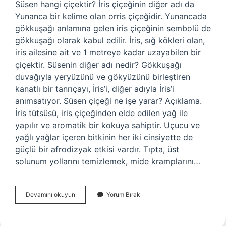
Süsen hangi çiçektir? İris çiçeğinin diğer adı da
Yunanca bir kelime olan orris çiçeğidir. Yunancada
gökkuşağı anlamına gelen iris çiçeğinin sembolü de
gökkuşağı olarak kabul edilir. İris, sığ kökleri olan,
iris ailesine ait ve 1 metreye kadar uzayabilen bir
çiçektir. Süsenin diğer adı nedir? Gökkuşağı
duvağıyla yeryüzünü ve gökyüzünü birleştiren
kanatlı bir tanrıçayı, İris’i, diğer adıyla İris’i
anımsatıyor. Süsen çiçeği ne işe yarar? Açıklama.
İris tütsüsü, iris çiçeğinden elde edilen yağ ile
yapılır ve aromatik bir kokuya sahiptir. Uçucu ve
yağlı yağlar içeren bitkinin her iki cinsiyette de
güçlü bir afrodizyak etkisi vardır. Tıpta, üst
solunum yollarını temizlemek, mide kramplarını…
Süsen
Devamını okuyun
Yorum Bırak
Çiçeği
Zambak
Mı