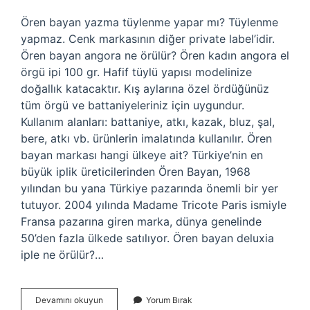
Ören bayan yazma tüylenme yapar mı? Tüylenme
yapmaz. Cenk markasının diğer private label’idir.
Ören bayan angora ne örülür? Ören kadın angora el
örgü ipi 100 gr. Hafif tüylü yapısı modelinize
doğallık katacaktır. Kış aylarına özel ördüğünüz
tüm örgü ve battaniyeleriniz için uygundur.
Kullanım alanları: battaniye, atkı, kazak, bluz, şal,
bere, atkı vb. ürünlerin imalatında kullanılır. Ören
bayan markası hangi ülkeye ait? Türkiye’nin en
büyük iplik üreticilerinden Ören Bayan, 1968
yılından bu yana Türkiye pazarında önemli bir yer
tutuyor. 2004 yılında Madame Tricote Paris ismiyle
Fransa pazarına giren marka, dünya genelinde
50’den fazla ülkede satılıyor. Ören bayan deluxia
iple ne örülür?…
Ören
Devamını okuyun
Yorum Bırak