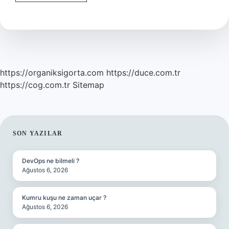
Bayan
Yazma
Pamuklu
Mu
https://organiksigorta.com
https://duce.com.tr
https://cog.com.tr
Sitemap
SIDEBAR
SON YAZILAR
DevOps ne bilmeli ?
Ağustos 6, 2026
Kumru kuşu ne zaman uçar ?
Ağustos 6, 2026