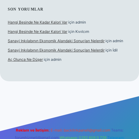
SON YORUMLAR
Hangi Besinde Ne Kadar Kalori Var
için
admin
Hangi Besinde Ne Kadar Kalori Var
için
Kıvılcım
Sanayi Inkılabının Ekonomik Alandaki Sonuçları Nelerdir
için
admin
Sanayi Inkılabının Ekonomik Alandaki Sonuçları Nelerdir
için
İdil
Aç Olunca Ne Düşer
için
admin
rabet resmi sitesi
tulipbetgiris.org
Reklam ve İletişim:
E-mail:
backlinkpaneli@gmail.com
Teams:
forumhizmeti@gmail.com
Whatsapp: 0262 606 0 726
Telegram: