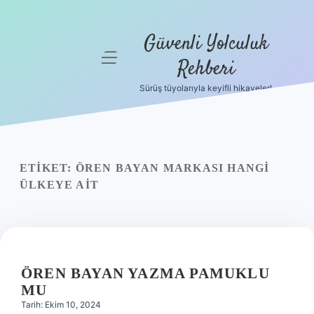
Güvenli Yolculuk
menüyü
Rehberi
aç
Sürüş tüyolarıyla keyifli hikayeler!
Anasayfa
Gizlilik
Politikası
ETIKET:
ÖREN BAYAN MARKASI HANGI
Yasal Uyarı
ÜLKEYE AIT
Hakkımızda
ÖREN BAYAN YAZMA PAMUKLU
MU
Tarih: Ekim 10, 2024