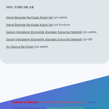
SON YORUMLAR
Hangi Besinde Ne Kadar Kalori Var
için
admin
Hangi Besinde Ne Kadar Kalori Var
için
Kıvılcım
Sanayi Inkılabının Ekonomik Alandaki Sonuçları Nelerdir
için
admin
Sanayi Inkılabının Ekonomik Alandaki Sonuçları Nelerdir
için
İdil
Aç Olunca Ne Düşer
için
admin
rabet resmi sitesi
tulipbetgiris.org
Reklam ve İletişim:
E-mail:
backlinkpaneli@gmail.com
Teams:
forumhizmeti@gmail.com
Whatsapp: 0262 606 0 726
Telegram: