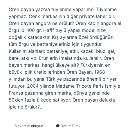
Ören bayan yazma tüylenme yapar mı? Tüylenme
yapmaz. Cenk markasının diğer private label’idir.
Ören bayan angora ne örülür? Ören kadın angora el
örgü ipi 100 gr. Hafif tüylü yapısı modelinize
doğallık katacaktır. Kış aylarına özel ördüğünüz
tüm örgü ve battaniyeleriniz için uygundur.
Kullanım alanları: battaniye, atkı, kazak, bluz, şal,
bere, atkı vb. ürünlerin imalatında kullanılır. Ören
bayan markası hangi ülkeye ait? Türkiye’nin en
büyük iplik üreticilerinden Ören Bayan, 1968
yılından bu yana Türkiye pazarında önemli bir yer
tutuyor. 2004 yılında Madame Tricote Paris ismiyle
Fransa pazarına giren marka, dünya genelinde
50’den fazla ülkede satılıyor. Ören bayan deluxia
iple ne örülür?…
Ören
Devamını okuyun
Yorum Bırak