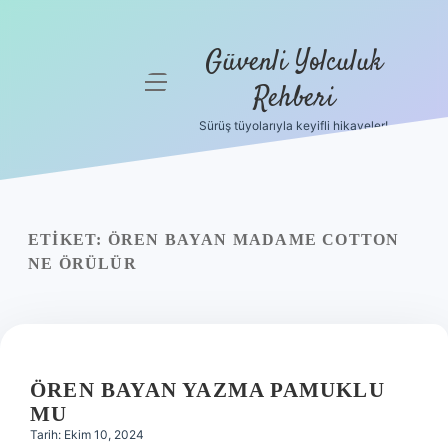
Güvenli Yolculuk
menüyü
Rehberi
aç
Sürüş tüyolarıyla keyifli hikayeler!
Anasayfa
Gizlilik
Politikası
ETIKET:
ÖREN BAYAN MADAME COTTON
Yasal Uyarı
NE ÖRÜLÜR
Hakkımızda
ÖREN BAYAN YAZMA PAMUKLU
MU
Tarih: Ekim 10, 2024