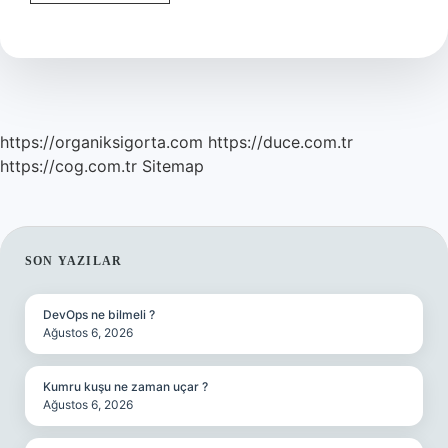
Bayan
Yazma
Pamuklu
Mu
https://organiksigorta.com
https://duce.com.tr
https://cog.com.tr
Sitemap
SIDEBAR
SON YAZILAR
DevOps ne bilmeli ?
Ağustos 6, 2026
Kumru kuşu ne zaman uçar ?
Ağustos 6, 2026