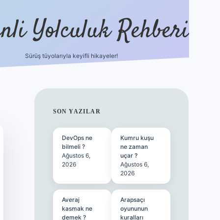
nli Yolculuk Rehberi
Sürüş tüyolarıyla keyifli hikayeler!
grandoperabet resm
SIDEBAR
SON YAZILAR
DevOps ne
Kumru kuşu
bilmeli ?
ne zaman
Ağustos 6,
uçar ?
2026
Ağustos 6,
2026
Averaj
Arapsaçı
kasmak ne
oyununun
demek ?
kuralları