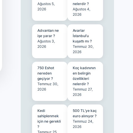
Ağustos 5,
nelerdir ?
2026
Ağustos 4,
2026
Advantan ne
Avarlar
işe yarar ?
İstanbul’u
Ağustos 3,
kuşattı mı ?
2026
Temmuz 30,
2026
750 Eshot
Koç kadınının
nereden
en belirgin
geçiyor ?
özellikleri
Temmuz 30,
nelerdir ?
2026
Temmuz 27,
2026
Kedi
500 TL’ye kaç
sahiplenmek
euro alınıyor ?
için ne gerekli
Temmuz 24,
?
2026
Temmuz 25,