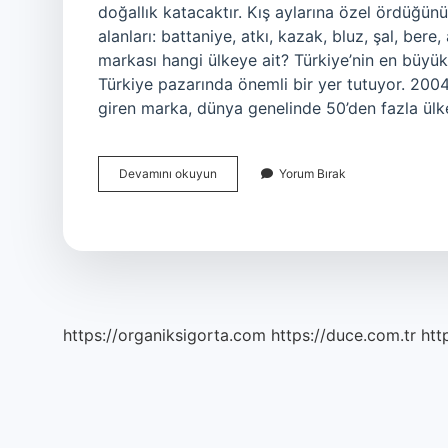
doğallık katacaktır. Kış aylarına özel ördüğün
alanları: battaniye, atkı, kazak, bluz, şal, bere,
markası hangi ülkeye ait? Türkiye’nin en büyük
Türkiye pazarında önemli bir yer tutuyor. 200
giren marka, dünya genelinde 50’den fazla ülke
Ören
Devamını okuyun
Yorum Bırak
Bayan
Yazma
Pamuklu
Mu
https://organiksigorta.com
https://duce.com.tr
htt