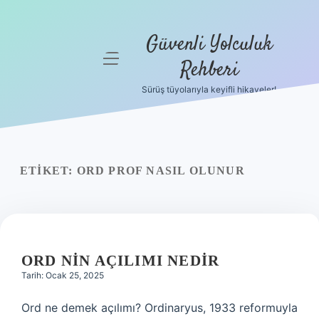
Güvenli Yolculuk
menüyü
Rehberi
aç
Sürüş tüyolarıyla keyifli hikayeler!
Anasayfa
Gizlilik
Politikası
ETIKET:
ORD PROF NASIL OLUNUR
Yasal Uyarı
Hakkımızda
ORD NIN AÇILIMI NEDIR
Tarih: Ocak 25, 2025
Ord ne demek açılımı? Ordinaryus, 1933 reformuyla