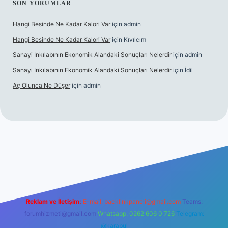
SON YORUMLAR
Hangi Besinde Ne Kadar Kalori Var
için
admin
Hangi Besinde Ne Kadar Kalori Var
için
Kıvılcım
Sanayi Inkılabının Ekonomik Alandaki Sonuçları Nelerdir
için
admin
Sanayi Inkılabının Ekonomik Alandaki Sonuçları Nelerdir
için
İdil
Aç Olunca Ne Düşer
için
admin
ndoperabet resmi sitesi
tulipbetgiris.org
Reklam ve İletişim:
E-mail:
backlinkpaneli@gmail.com
Teams:
forumhizmeti@gmail.com
Whatsapp: 0262 606 0 726
Telegram:
@karabul