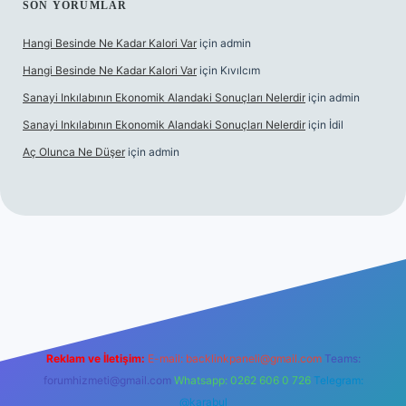
SON YORUMLAR
Hangi Besinde Ne Kadar Kalori Var
için
admin
Hangi Besinde Ne Kadar Kalori Var
için
Kıvılcım
Sanayi Inkılabının Ekonomik Alandaki Sonuçları Nelerdir
için
admin
Sanayi Inkılabının Ekonomik Alandaki Sonuçları Nelerdir
için
İdil
Aç Olunca Ne Düşer
için
admin
erabet resmi sitesi
tulipbetgiris.org
Reklam ve İletişim:
E-mail:
backlinkpaneli@gmail.com
Teams:
forumhizmeti@gmail.com
Whatsapp: 0262 606 0 726
Telegram:
@karabul