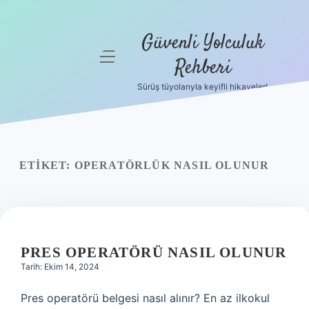
Güvenli Yolculuk
menüyü
Rehberi
aç
Sürüş tüyolarıyla keyifli hikayeler!
Anasayfa
Gizlilik
Politikası
ETIKET:
OPERATÖRLÜK NASIL OLUNUR
Yasal Uyarı
Hakkımızda
PRES OPERATÖRÜ NASIL OLUNUR
Tarih: Ekim 14, 2024
Pres operatörü belgesi nasıl alınır? En az ilkokul