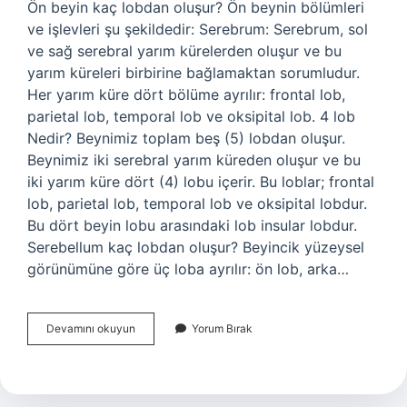
Ön beyin kaç lobdan oluşur? Ön beynin bölümleri
ve işlevleri şu şekildedir: Serebrum: Serebrum, sol
ve sağ serebral yarım kürelerden oluşur ve bu
yarım küreleri birbirine bağlamaktan sorumludur.
Her yarım küre dört bölüme ayrılır: frontal lob,
parietal lob, temporal lob ve oksipital lob. 4 lob
Nedir? Beynimiz toplam beş (5) lobdan oluşur.
Beynimiz iki serebral yarım küreden oluşur ve bu
iki yarım küre dört (4) lobu içerir. Bu loblar; frontal
lob, parietal lob, temporal lob ve oksipital lobdur.
Bu dört beyin lobu arasındaki lob insular lobdur.
Serebellum kaç lobdan oluşur? Beyincik yüzeysel
görünümüne göre üç loba ayrılır: ön lob, arka…
Cerebrum
Devamını okuyun
Yorum Bırak
Kaç
Lobdan
Oluşur