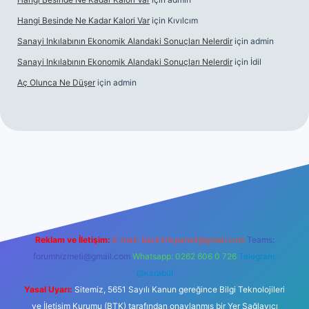
Hangi Besinde Ne Kadar Kalori Var
için
Kıvılcım
Sanayi Inkılabının Ekonomik Alandaki Sonuçları Nelerdir
için
admin
Sanayi Inkılabının Ekonomik Alandaki Sonuçları Nelerdir
için
İdil
Aç Olunca Ne Düşer
için
admin
erabet resmi sitesi
tulipbetgiris.org
Reklam ve İletişim:
E-mail:
backlinkpaneli@gmail.com
Teams:
forumhizmeti@gmail.com
Whatsapp: 0262 606 0 726
Telegram:
@karabul
Yasal Uyarı:
Sitemiz, 5651 Sayılı Kanun gereğince Bilgi Teknolojileri
ve İletişim Kurumu (BTK) tarafından onaylanmış bir Yer Sağlayıcı