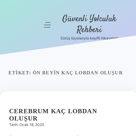
Güvenli Yolculuk
menüyü
Rehberi
aç
Sürüş tüyolarıyla keyifli hikayeler!
Anasayfa
Gizlilik
Politikası
ETIKET:
ÖN BEYIN KAÇ LOBDAN OLUŞUR
Yasal Uyarı
Hakkımızda
CEREBRUM KAÇ LOBDAN
OLUŞUR
Tarih: Ocak 18, 2025