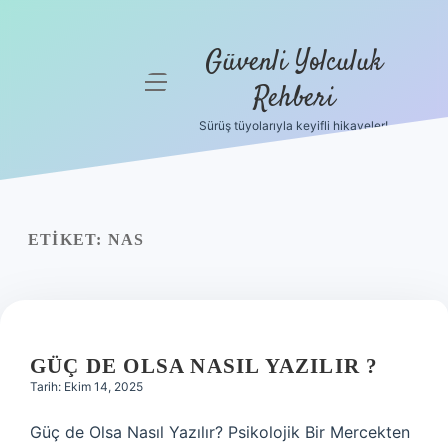
Güvenli Yolculuk
menüyü
Rehberi
aç
Sürüş tüyolarıyla keyifli hikayeler!
Anasayfa
Gizlilik
Politikası
ETIKET:
NAS
Yasal Uyarı
Hakkımızda
GÜÇ DE OLSA NASIL YAZILIR ?
Tarih: Ekim 14, 2025
Güç de Olsa Nasıl Yazılır? Psikolojik Bir Mercekten