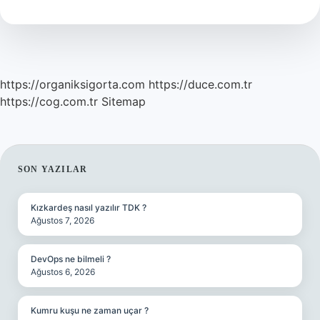
nasıl
yazılır
?
https://organiksigorta.com
https://duce.com.tr
https://cog.com.tr
Sitemap
SIDEBAR
SON YAZILAR
Kızkardeş nasıl yazılır TDK ?
Ağustos 7, 2026
DevOps ne bilmeli ?
Ağustos 6, 2026
Kumru kuşu ne zaman uçar ?