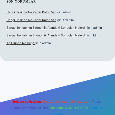
SON YORUMLAR
Hangi Besinde Ne Kadar Kalori Var
için
admin
Hangi Besinde Ne Kadar Kalori Var
için
Kıvılcım
Sanayi Inkılabının Ekonomik Alandaki Sonuçları Nelerdir
için
admin
Sanayi Inkılabının Ekonomik Alandaki Sonuçları Nelerdir
için
İdil
Aç Olunca Ne Düşer
için
admin
operabet resmi sitesi
tulipbetgiris.org
Reklam ve İletişim:
E-mail:
backlinkpaneli@gmail.com
Teams:
forumhizmeti@gmail.com
Whatsapp: 0262 606 0 726
Telegram:
@karabul