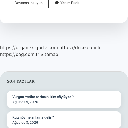
Ameliyat
Devamını okuyun
Yorum Bırak
Sonrası
Yürümek
Neden
Önemli
https://organiksigorta.com
https://duce.com.tr
https://cog.com.tr
Sitemap
SIDEBAR
SON YAZILAR
Vurgun Yedim şarkısını kim söylüyor ?
Ağustos 9, 2026
Kutanöz ne anlama gelir ?
Ağustos 8, 2026