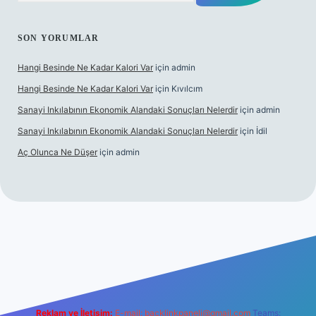
SON YORUMLAR
Hangi Besinde Ne Kadar Kalori Var
için
admin
Hangi Besinde Ne Kadar Kalori Var
için
Kıvılcım
Sanayi Inkılabının Ekonomik Alandaki Sonuçları Nelerdir
için
admin
Sanayi Inkılabının Ekonomik Alandaki Sonuçları Nelerdir
için
İdil
Aç Olunca Ne Düşer
için
admin
bet resmi sitesi
tulipbetgiris.org
Reklam ve İletişim:
E-mail:
backlinkpaneli@gmail.com
Teams: