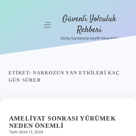
Güvenli Yolculuk
menüyü
Rehberi
aç
Sürüş tüyolarıyla keyifli hikayeler!
Anasayfa
Gizlilik
Politikası
ETIKET:
NARKOZUN YAN ETKILERI KAÇ
Yasal Uyarı
GÜN SÜRER
Hakkımızda
AMELIYAT SONRASI YÜRÜMEK
NEDEN ÖNEMLI
Tarih: Ekim 12, 2024