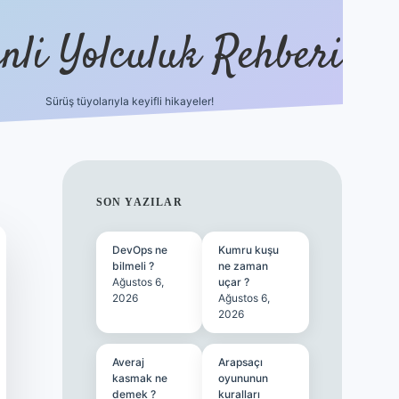
nli Yolculuk Rehberi
Sürüş tüyolarıyla keyifli hikayeler!
grandoperabet resm
SIDEBAR
SON YAZILAR
DevOps ne
Kumru kuşu
bilmeli ?
ne zaman
Ağustos 6,
uçar ?
2026
Ağustos 6,
2026
Averaj
Arapsaçı
kasmak ne
oyununun
demek ?
kuralları