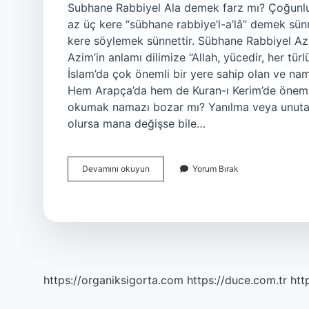
Subhane Rabbiyel Ala demek farz mı? Çoğunluk
az üç kere “sübhane rabbiye’l-a’lâ” demek sünn
kere söylemek sünnettir. Sübhane Rabbiyel Az
Azim’in anlamı dilimize “Allah, yücedir, her türl
İslam’da çok önemli bir yere sahip olan ve nam
Hem Arapça’da hem de Kuran-ı Kerim’de önemli
okumak namazı bozar mı? Yanılma veya unutara
olursa mana değişse bile…
Sübhane
Devamını okuyun
Yorum Bırak
Rabbiyel
Azim
Demek
Farz
Mı
https://organiksigorta.com
https://duce.com.tr
htt