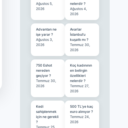
Ağustos 5,
nelerdir ?
2026
Ağustos 4,
2026
Advantan ne
Avarlar
işe yarar ?
İstanbul’u
Ağustos 3,
kuşattı mı ?
2026
Temmuz 30,
2026
750 Eshot
Koç kadınının
nereden
en belirgin
geçiyor ?
özellikleri
Temmuz 30,
nelerdir ?
2026
Temmuz 27,
2026
Kedi
500 TL’ye kaç
sahiplenmek
euro alınıyor ?
için ne gerekli
Temmuz 24,
?
2026
Temmuz 25,