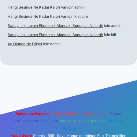
Hangi Besinde Ne Kadar Kalori Var
için
admin
Hangi Besinde Ne Kadar Kalori Var
için
Kıvılcım
Sanayi Inkılabının Ekonomik Alandaki Sonuçları Nelerdir
için
admin
Sanayi Inkılabının Ekonomik Alandaki Sonuçları Nelerdir
için
İdil
Aç Olunca Ne Düşer
için
admin
rabet resmi sitesi
tulipbetgiris.org
Reklam ve İletişim:
E-mail:
backlinkpaneli@gmail.com
Teams:
forumhizmeti@gmail.com
Whatsapp: 0262 606 0 726
Telegram:
@karabul
Yasal Uyarı:
Sitemiz, 5651 Sayılı Kanun gereğince Bilgi Teknolojileri