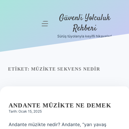
Güvenli Yolculuk
menüyü
Rehberi
aç
Sürüş tüyolarıyla keyifli hikayeler!
Anasayfa
Gizlilik
Politikası
ETIKET:
MÜZIKTE SEKVENS NEDIR
Yasal Uyarı
Hakkımızda
ANDANTE MÜZIKTE NE DEMEK
Tarih: Ocak 15, 2025
Andante müzikte nedir? Andante, “yarı yavaş