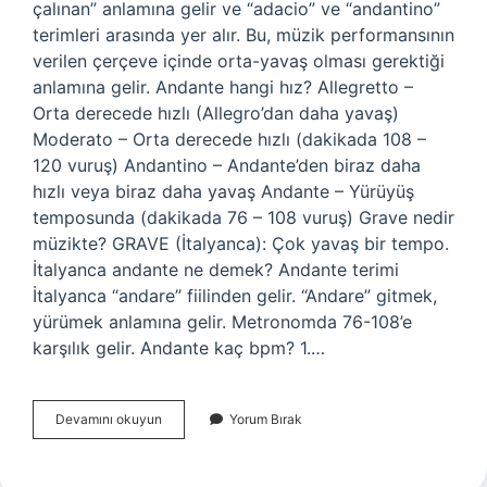
çalınan” anlamına gelir ve “adacio” ve “andantino”
terimleri arasında yer alır. Bu, müzik performansının
verilen çerçeve içinde orta-yavaş olması gerektiği
anlamına gelir. Andante hangi hız? Allegretto –
Orta derecede hızlı (Allegro’dan daha yavaş)
Moderato – Orta derecede hızlı (dakikada 108 –
120 vuruş) Andantino – Andante’den biraz daha
hızlı veya biraz daha yavaş Andante – Yürüyüş
temposunda (dakikada 76 – 108 vuruş) Grave nedir
müzikte? GRAVE (İtalyanca): Çok yavaş bir tempo.
İtalyanca andante ne demek? Andante terimi
İtalyanca “andare” fiilinden gelir. “Andare” gitmek,
yürümek anlamına gelir. Metronomda 76-108’e
karşılık gelir. Andante kaç bpm? 1.…
Andante
Devamını okuyun
Yorum Bırak
Müzikte
Ne
Demek