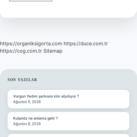
Şifası
Nedir
https://organiksigorta.com
https://duce.com.tr
https://cog.com.tr
Sitemap
SIDEBAR
SON YAZILAR
Vurgun Yedim şarkısını kim söylüyor ?
Ağustos 9, 2026
Kutanöz ne anlama gelir ?
Ağustos 8, 2026