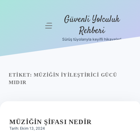
Güvenli Yolculuk
menüyü
Rehberi
aç
Sürüş tüyolarıyla keyifli hikayeler!
Anasayfa
Gizlilik
Politikası
ETIKET:
MÜZIĞIN IYILEŞTIRICI GÜCÜ
Yasal Uyarı
MIDIR
Hakkımızda
MÜZIĞIN ŞIFASI NEDIR
Tarih: Ekim 13, 2024