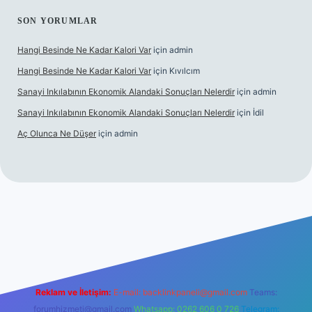
SON YORUMLAR
Hangi Besinde Ne Kadar Kalori Var
için
admin
Hangi Besinde Ne Kadar Kalori Var
için
Kıvılcım
Sanayi Inkılabının Ekonomik Alandaki Sonuçları Nelerdir
için
admin
Sanayi Inkılabının Ekonomik Alandaki Sonuçları Nelerdir
için
İdil
Aç Olunca Ne Düşer
için
admin
rabet resmi sitesi
tulipbetgiris.org
Reklam ve İletişim:
E-mail:
backlinkpaneli@gmail.com
Teams:
forumhizmeti@gmail.com
Whatsapp: 0262 606 0 726
Telegram: