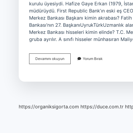
kurulu üyesiydi. Hafize Gaye Erkan (1979, İst
müdürüydü. First Republic Bank’ın eski eş CEO’
Merkez Bankası Başkanı kimin akrabası? Fati
Bankası’nın 27. BaşkanıUyrukTürkUzmanlık al
Merkez Bankası hisseleri kimin elinde? T.C. M
gruba ayrılır. A sınıfı hisseler münhasıran Mal
Merkez
Devamını okuyun
Yorum Bırak
Bankası
Gaye
Erkan
Kim
https://organiksigorta.com
https://duce.com.tr
htt