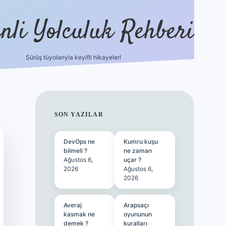
nli Yolculuk Rehberi
Sürüş tüyolarıyla keyifli hikayeler!
grandoperabet resm
SIDEBAR
SON YAZILAR
DevOps ne
Kumru kuşu
bilmeli ?
ne zaman
Ağustos 6,
uçar ?
2026
Ağustos 6,
2026
Averaj
Arapsaçı
kasmak ne
oyununun
demek ?
kuralları