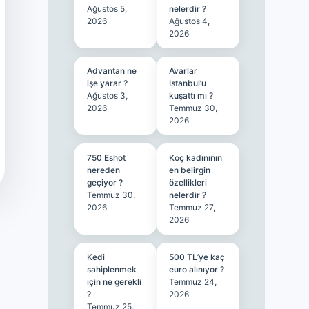
Ağustos 5,
nelerdir ?
2026
Ağustos 4,
2026
Advantan ne
Avarlar
işe yarar ?
İstanbul’u
Ağustos 3,
kuşattı mı ?
2026
Temmuz 30,
2026
750 Eshot
Koç kadınının
nereden
en belirgin
geçiyor ?
özellikleri
Temmuz 30,
nelerdir ?
2026
Temmuz 27,
2026
Kedi
500 TL’ye kaç
sahiplenmek
euro alınıyor ?
için ne gerekli
Temmuz 24,
?
2026
Temmuz 25,