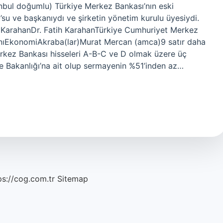
anbul doğumlu) Türkiye Merkez Bankası’nın eski
su ve başkanıydı ve şirketin yönetim kurulu üyesiydi.
h KarahanDr. Fatih KarahanTürkiye Cumhuriyet Merkez
anıEkonomiAkraba(lar)Murat Mercan (amca)9 satır daha
erkez Bankası hisseleri A-B-C ve D olmak üzere üç
iye Bakanlığı’na ait olup sermayenin %51’inden az…
ps://cog.com.tr
Sitemap