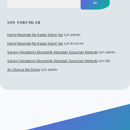
SON YORUMLAR
Hangi Besinde Ne Kadar Kalori Var
için
admin
Hangi Besinde Ne Kadar Kalori Var
için
Kıvılcım
Sanayi Inkılabının Ekonomik Alandaki Sonuçları Nelerdir
için
admin
Sanayi Inkılabının Ekonomik Alandaki Sonuçları Nelerdir
için
İdil
Aç Olunca Ne Düşer
için
admin
abet resmi sitesi
tulipbetgiris.org