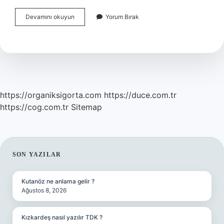
Bakara
Devamını okuyun
Yorum Bırak
Suresi
275
Ayette
Ne
Anlatılmak
Isteniyor
https://organiksigorta.com
https://duce.com.tr
https://cog.com.tr
Sitemap
SIDEBAR
SON YAZILAR
Kutanöz ne anlama gelir ?
Ağustos 8, 2026
Kızkardeş nasıl yazılır TDK ?