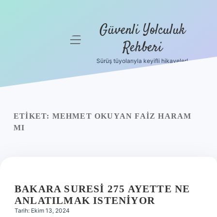
Güvenli Yolculuk
menüyü
Rehberi
aç
Sürüş tüyolarıyla keyifli hikayeler!
Anasayfa
Gizlilik
Politikası
ETIKET:
MEHMET OKUYAN FAIZ HARAM
Yasal Uyarı
MI
Hakkımızda
BAKARA SURESI 275 AYETTE NE
ANLATILMAK ISTENIYOR
Tarih: Ekim 13, 2024