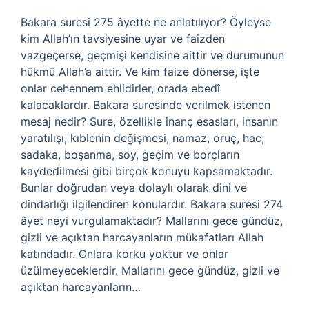
Bakara suresi 275 âyette ne anlatılıyor? Öyleyse
kim Allah’ın tavsiyesine uyar ve faizden
vazgeçerse, geçmişi kendisine aittir ve durumunun
hükmü Allah’a aittir. Ve kim faize dönerse, işte
onlar cehennem ehlidirler, orada ebedî
kalacaklardır. Bakara suresinde verilmek istenen
mesaj nedir? Sure, özellikle inanç esasları, insanın
yaratılışı, kıblenin değişmesi, namaz, oruç, hac,
sadaka, boşanma, soy, geçim ve borçların
kaydedilmesi gibi birçok konuyu kapsamaktadır.
Bunlar doğrudan veya dolaylı olarak dini ve
dindarlığı ilgilendiren konulardır. Bakara suresi 274
âyet neyi vurgulamaktadır? Mallarını gece gündüz,
gizli ve açıktan harcayanların mükafatları Allah
katındadır. Onlara korku yoktur ve onlar
üzülmeyeceklerdir. Mallarını gece gündüz, gizli ve
açıktan harcayanların…