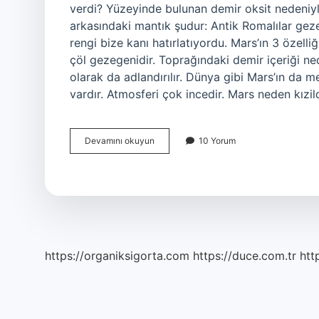
verdi? Yüzeyinde bulunan demir oksit nedeniyle
arkasındaki mantık şudur: Antik Romalılar geze
rengi bize kanı hatırlatıyordu. Mars’ın 3 özell
çöl gezegenidir. Toprağındaki demir içeriği ne
olarak da adlandırılır. Dünya gibi Mars’ın da me
vardır. Atmosferi çok incedir. Mars neden kızi
Mars
Devamını okuyun
10 Yorum
Neden
Kizil
Gezegendir
https://organiksigorta.com
https://duce.com.tr
htt