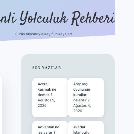
nli Yolculuk Rehberi
Sürüş tüyolarıyla keyifli hikayeler!
grandoperabet resm
SIDEBAR
SON YAZILAR
Averaj
Arapsaçı
kasmak ne
oyununun
demek ?
kuralları
Ağustos 5,
nelerdir ?
2026
Ağustos 4,
2026
Advantan ne
Avarlar
işe yarar ?
İstanbul’u