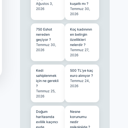
Ağustos 3,
kuşattı mı ?
2026
Temmuz 30,
2026
750 Eshot
Koç kadınının
nereden
en belirgin
geçiyor ?
özellikleri
Temmuz 30,
nelerdir ?
2026
Temmuz 27,
2026
Kedi
500 TL’ye kaç
sahiplenmek
euro alınıyor ?
için ne gerekli
Temmuz 24,
?
2026
Temmuz 25,
2026
Doğum
Nesne
haritasında
korunumu
evlilik kaçıncı
nedir
evde
psikolojide ?