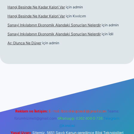
Hangi Besinde Ne Kadar Kalori Var
için
admin
Hangi Besinde Ne Kadar Kalori Var
için
Kıvılcım
Sanayi Inkılabının Ekonomik Alandaki Sonuçları Nelerdir
için
admin
Sanayi Inkılabının Ekonomik Alandaki Sonuçları Nelerdir
için
İdil
Aç Olunca Ne Düşer
için
admin
rabet resmi sitesi
tulipbetgiris.org
Reklam ve İletişim:
E-mail:
backlinkpaneli@gmail.com
Teams:
forumhizmeti@gmail.com
Whatsapp: 0262 606 0 726
Telegram:
@karabul
Yasal Uyarı:
Sitemiz, 5651 Sayılı Kanun gereğince Bilgi Teknolojileri