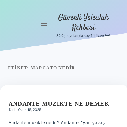
Güvenli Yolculuk
menüyü
Rehberi
aç
Sürüş tüyolarıyla keyifli hikayeler!
Anasayfa
Gizlilik
Politikası
ETIKET:
MARCATO NEDIR
Yasal Uyarı
Hakkımızda
ANDANTE MÜZIKTE NE DEMEK
Tarih: Ocak 15, 2025
Andante müzikte nedir? Andante, “yarı yavaş