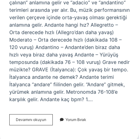
çalınan” anlamına gelir ve “adacio” ve “andantino”
terimleri arasında yer alır. Bu, müzik performansının
verilen çerçeve içinde orta-yavaş olması gerektiği
anlamına gelir. Andante hangi hız? Allegretto –
Orta derecede hızlı (Allegro’dan daha yavaş)
Moderato – Orta derecede hızlı (dakikada 108 –
120 vuruş) Andantino – Andante’den biraz daha
hızlı veya biraz daha yavaş Andante – Yürüyüş
temposunda (dakikada 76 – 108 vuruş) Grave nedir
müzikte? GRAVE (İtalyanca): Çok yavaş bir tempo.
İtalyanca andante ne demek? Andante terimi
İtalyanca “andare” fiilinden gelir. “Andare” gitmek,
yürümek anlamına gelir. Metronomda 76-108’e
karşılık gelir. Andante kaç bpm? 1.…
Andante
Devamını okuyun
Yorum Bırak
Müzikte
Ne
Demek