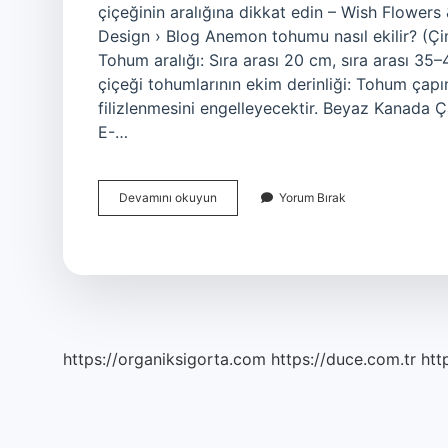
çiçeğinin aralığına dikkat edin – Wish Flower
Design › Blog Anemon tohumu nasıl ekilir? (Çiml
Tohum aralığı: Sıra arası 20 cm, sıra arası 35
çiçeği tohumlarının ekim derinliği: Tohum çapı
filizlenmesini engelleyecektir. Beyaz Kanada 
E-…
Anemon
Devamını okuyun
Yorum Bırak
Soğanı
Nasıl
Dikilir
https://organiksigorta.com
https://duce.com.tr
htt