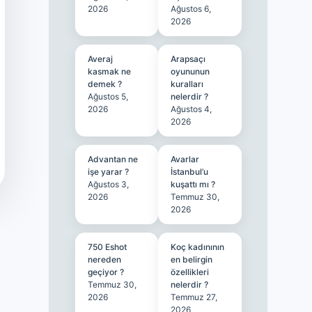
2026
Ağustos 6,
2026
Averaj
Arapsaçı
kasmak ne
oyununun
demek ?
kuralları
Ağustos 5,
nelerdir ?
2026
Ağustos 4,
2026
Advantan ne
Avarlar
işe yarar ?
İstanbul’u
Ağustos 3,
kuşattı mı ?
2026
Temmuz 30,
2026
750 Eshot
Koç kadınının
nereden
en belirgin
geçiyor ?
özellikleri
Temmuz 30,
nelerdir ?
2026
Temmuz 27,
2026