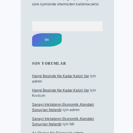
süre içerisinde sitemizden kaldırılacaktır.
Arama
SON YORUMLAR
Hangi Besinde Ne Kadar Kalori Var
için
admin
Hangi Besinde Ne Kadar Kalori Var
için
Kıvılcım
Sanayi Inkılabının Ekonomik Alandaki
Sonuçları Nelerdir
için
admin
Sanayi Inkılabının Ekonomik Alandaki
Sonuçları Nelerdir
için
İdil
Aç Olunca Ne Düşer
için
admin