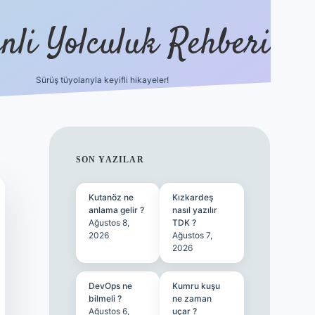
nli Yolculuk Rehberi
Sürüş tüyolarıyla keyifli hikayeler!
grandoperabet resm
SIDEBAR
SON YAZILAR
Kutanöz ne
Kızkardeş
anlama gelir ?
nasıl yazılır
Ağustos 8,
TDK ?
2026
Ağustos 7,
2026
DevOps ne
Kumru kuşu
bilmeli ?
ne zaman
Ağustos 6,
uçar ?