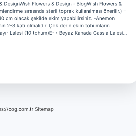
s & DesignWish Flowers & Design › BlogWish Flowers &
endirme sırasında steril toprak kullanılması önerilir.) –
–40 cm olacak şekilde ekim yapabilirsiniz. -Anemon
nın 2-3 katı olmalıdır. Çok derin ekim tohumların
Çayır Lalesi (10 tohum)E- › Beyaz Kanada Cassia Lalesi…
ps://cog.com.tr
Sitemap